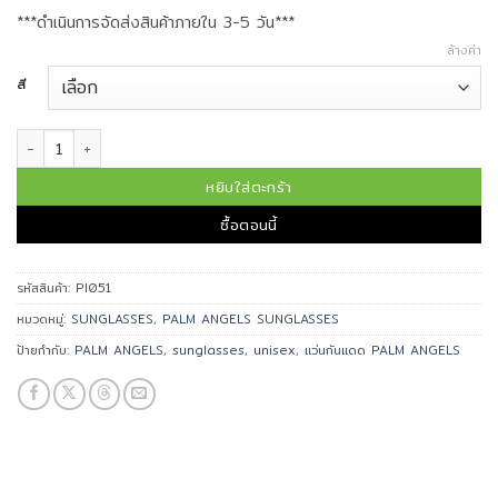
***ดำเนินการจัดส่งสินค้าภายใน 3-5 วัน***
ล้างค่า
สี
จำนวน PALM ANGELS แว่นกันแดด รุ่น GILROY PI051 ชิ้น
หยิบใส่ตะกร้า
ซื้อตอนนี้
รหัสสินค้า:
PI051
หมวดหมู่:
SUNGLASSES
,
PALM ANGELS SUNGLASSES
ป้ายกำกับ:
PALM ANGELS
,
sunglasses
,
unisex
,
แว่นกันแดด PALM ANGELS