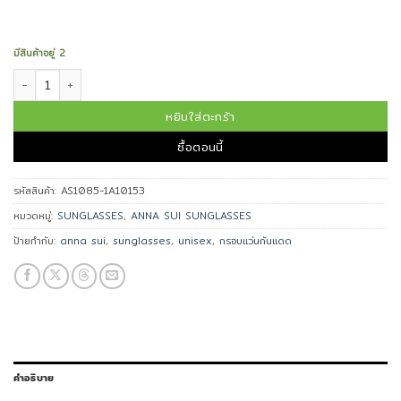
มีสินค้าอยู่ 2
จำนวน ANNA SUI แว่นกันแดด AS1085-1A10153 ชิ้น
หยิบใส่ตะกร้า
ซื้อตอนนี้
รหัสสินค้า:
AS1085-1A10153
หมวดหมู่:
SUNGLASSES
,
ANNA SUI SUNGLASSES
ป้ายกำกับ:
anna sui
,
sunglasses
,
unisex
,
กรอบแว่นกันแดด
คำอธิบาย