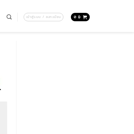
น
เข้าสู่ระบบ / ลงทะเบียน
0
฿