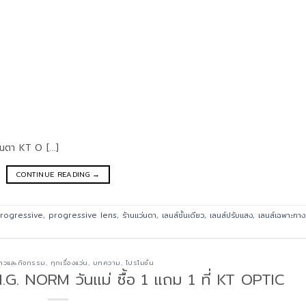
ว่นตา KT O […]
CONTINUE READING
→
rogressive
,
progressive lens
,
ร้านแว่นตา
,
เลนส์ชั้นเดียว
,
เลนส์ปรับแสง
,
เลนส์เฉพาะทาง
่าวและกิจกรรม
,
ทุกเรื่องแว่น
,
บทความ
,
โปรโมชั่น
.G. NORM วันแม่ ซื้อ 1 แถม 1 ที่ KT OPTIC