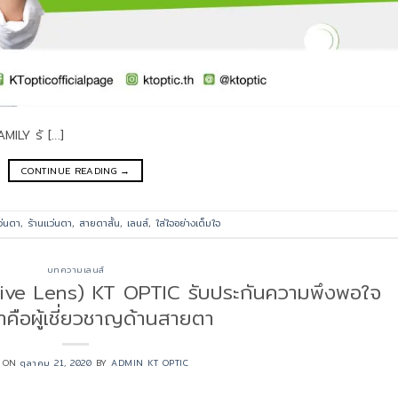
AMILY รั […]
CONTINUE READING
→
่นตา
,
ร้านแว่นตา
,
สายตาสั้น
,
เลนส์
,
ใส่ใจอย่างเต็มใจ
บทความเลนส์
sive Lens) KT OPTIC รับประกันความพึงพอใจ
าคือผู้เชี่ยวชาญด้านสายตา
D ON
ตุลาคม 21, 2020
BY
ADMIN KT OPTIC