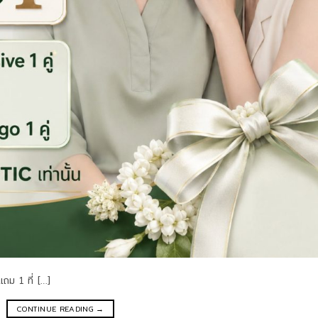
ถม 1 ที่ […]
CONTINUE READING
→