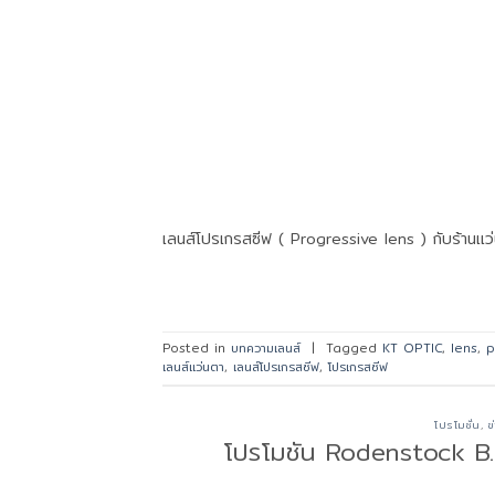
เลนส์โปรเกรสซีฟ ( Progressive lens ) กับร้านแ
Posted in
บทความเลนส์
|
Tagged
KT OPTIC
,
lens
,
p
เลนส์แว่นตา
,
เลนส์โปรเกรสซีฟ
,
โปรเกรสซีฟ
โปรโมชั่น
,
ข
โปรโมชัน Rodenstock B.I