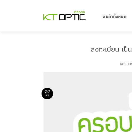
ข้าม
ไป
ยัง
สินค้าทั้งหมด
เนื้อหา
ลงทะเบียน เป็
POSTE
07
มี.ค.