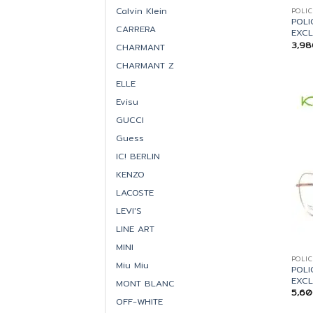
Calvin Klein
POLIC
POLI
CARRERA
EXCL
3,9
CHARMANT
CHARMANT Z
ELLE
Evisu
GUCCI
Guess
IC! BERLIN
KENZO
LACOSTE
LEVI'S
LINE ART
MINI
POLIC
Miu Miu
POLI
EXCL
MONT BLANC
5,6
OFF-WHITE