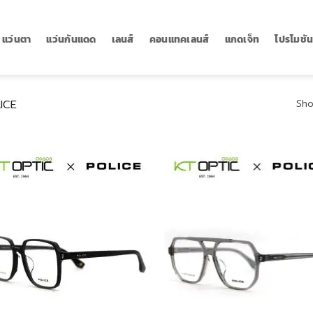
แว่นตา
แว่นกันแดด
เลนส์
คอนแทคเลนส์
แกดเจ็ท
โปรโมชั
ICE
Sho