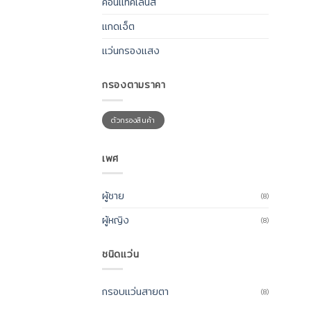
คอนแทคเลนส์
แกดเจ็ต
แว่นกรองแสง
กรองตามราคา
ราคา
ราคา
ตัวกรองสินค้า
ต่ำ
สูงสุด
สุด
เพศ
ผู้ชาย
(8)
ผู้หญิง
(8)
ชนิดแว่น
กรอบแว่นสายตา
(8)