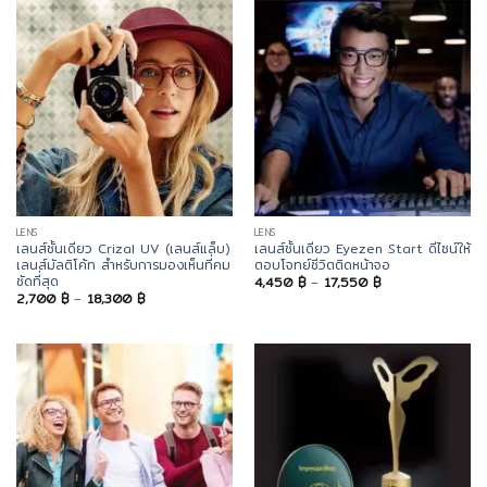
6,900 ฿
7,200 ฿
LENS
LENS
เลนส์ชั้นเดียว Crizal UV (เลนส์แล็บ)
เลนส์ชั้นเดียว Eyezen Start ดีไซน์ให้
เลนส์มัลติโค้ท สำหรับการมองเห็นที่คม
ตอบโจทย์ชีวิตติดหน้าจอ
ชัดที่สุด
Price
4,450
฿
–
17,550
฿
range:
Price
2,700
฿
–
18,300
฿
4,450 ฿
range:
through
2,700 ฿
17,550 ฿
through
18,300 ฿