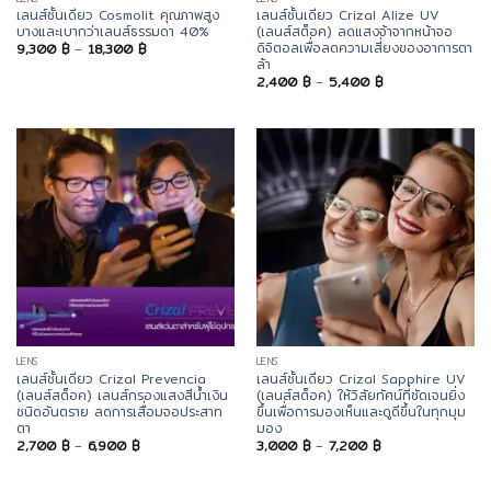
เลนส์ชั้นเดียว Cosmolit คุณภาพสูง
เลนส์ชั้นเดียว Crizal Alize UV
บางและเบากว่าเลนส์ธรรมดา 40%
(เลนส์สต็อค) ลดแสงจ้าจากหน้าจอ
ดิจิตอลเพื่อลดความเสี่ยงของอาการตา
Price
9,300
฿
–
18,300
฿
range:
ล้า
9,300 ฿
Price
2,400
฿
–
5,400
฿
through
range:
18,300 ฿
2,400 ฿
through
5,400 ฿
LENS
LENS
เลนส์ชั้นเดียว Crizal Prevencia
เลนส์ชั้นเดียว Crizal Sapphire UV
(เลนส์สต็อค) เลนส์กรองแสงสีน้ำเงิน
(เลนส์สต็อค) ให้วิสัยทัศน์ที่ชัดเจนยิ่ง
ชนิดอันตราย ลดการเสื่อมจอประสาท
ขึ้นเพื่อการมองเห็นและดูดีขึ้นในทุกมุม
ตา
มอง
Price
Price
2,700
฿
–
6,900
฿
3,000
฿
–
7,200
฿
range:
range:
2,700 ฿
3,000 ฿
through
through