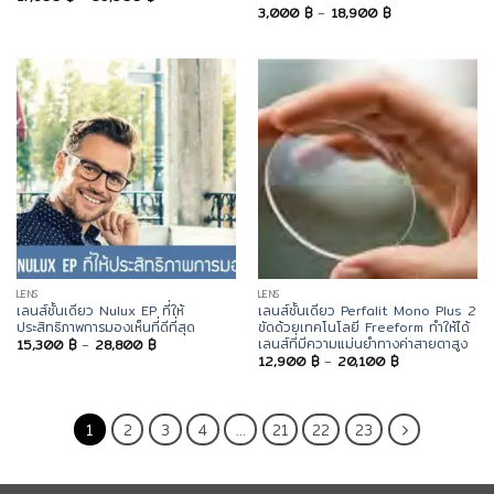
range:
Price
3,000
฿
–
18,900
฿
17,800 ฿
range:
through
3,000 ฿
39,500 ฿
through
18,900 ฿
LENS
LENS
เลนส์ชั้นเดียว Nulux EP ที่ให้
เลนส์ชั้นเดียว Perfalit Mono Plus 2
ประสิทธิภาพการมองเห็นที่ดีที่สุด
ขัดด้วยเทคโนโลยี Freeform ทำให้ได้
เลนส์ที่มีความแม่นยำทางค่าสายตาสูง
Price
15,300
฿
–
28,800
฿
range:
Price
12,900
฿
–
20,100
฿
15,300 ฿
range:
through
12,900 ฿
28,800 ฿
through
20,100 ฿
1
2
3
4
…
21
22
23