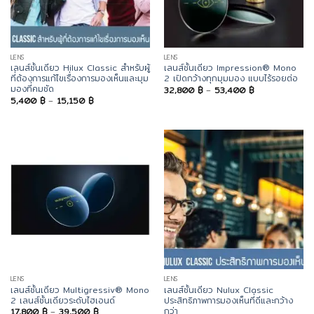
LENS
LENS
เลนส์ชั้นเดียว Hilux Classic สำหรับผู้
เลนส์ชั้นเดียว Impression® Mono
ที่ต้องการแก้ไขเรื่องการมองเห็นและมุม
2 เปิดกว้างทุกมุมมอง แบบไร้รอยต่อ
มองที่คมชัด
Price
32,800
฿
–
53,400
฿
range:
Price
5,400
฿
–
15,150
฿
32,800 ฿
range:
through
5,400 ฿
53,400 ฿
through
15,150 ฿
LENS
LENS
เลนส์ชั้นเดียว Multigressiv® Mono
เลนส์ชั้นเดียว Nulux Classic
2 เลนส์ชั้นเดียวระดับไฮเอนด์
ประสิทธิภาพการมองเห็นที่ดีและกว้าง
กว่า
Price
17,800
฿
–
39,500
฿