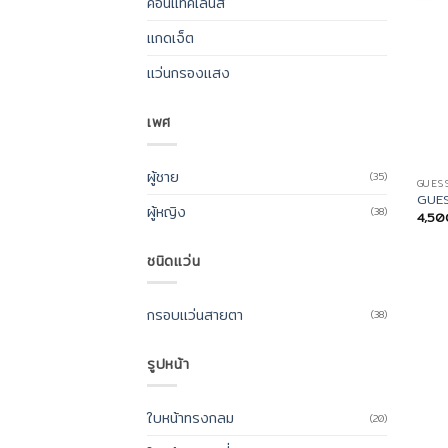
คอนแทคเลนส์
แกดเจ็ต
แว่นกรองแสง
เพศ
ผู้ชาย
(35)
GUES
GUES
ผู้หญิง
(38)
4,5
ชนิดแว่น
กรอบแว่นสายตา
(38)
รูปหน้า
ใบหน้าทรงกลม
(20)