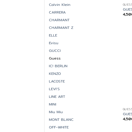
Calvin Klein
GUES
GUES
CARRERA
4,5
CHARMANT
CHARMANT Z
ELLE
Evisu
GUCCI
Guess
IC! BERLIN
KENZO
LACOSTE
LEVI'S
LINE ART
MINI
GUES
Miu Miu
GUES
4,5
MONT BLANC
OFF-WHITE