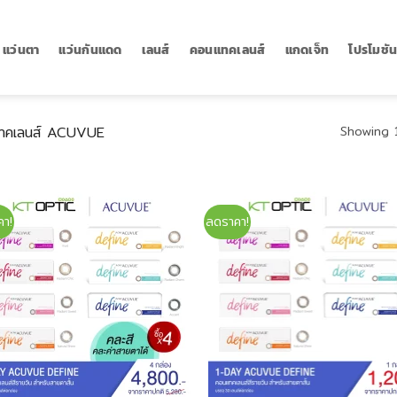
แว่นตา
แว่นกันแดด
เลนส์
คอนแทคเลนส์
แกดเจ็ท
โปรโมชั
ทคเลนส์ ACUVUE
Showing 1
คา!
ลดราคา!