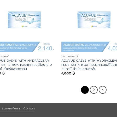
คเลนส์
คอนแทคเลนส์
UE OASYS WITH HYDRACLEAR
ACUVUE OASYS WITH HYDRACLEA
 SET 2 BOX คอนแทคเลนส์ใสราย 2
PLUS SET 4 BOX คอนแทคเลนส์ใสรา
ห์ สำหรับสายตาสั้น
สัปดาห์ สำหรับสายตาสั้น
40
฿
4,030
฿
1
2
ร่วมงานกับเรา
ติดต่อเรา