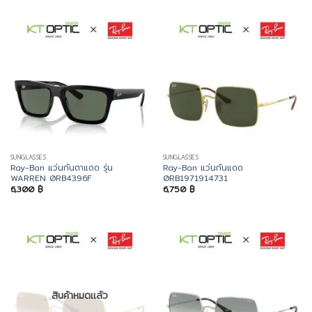
SUNGLASSES
SUNGLASSES
Ray-Ban แว่นกันตาแดด รุ่น
Ray-Ban แว่นกันแดด
WARREN 0RB4396F
0RB1971914731
6,300
฿
6,750
฿
สินค้าหมดแล้ว