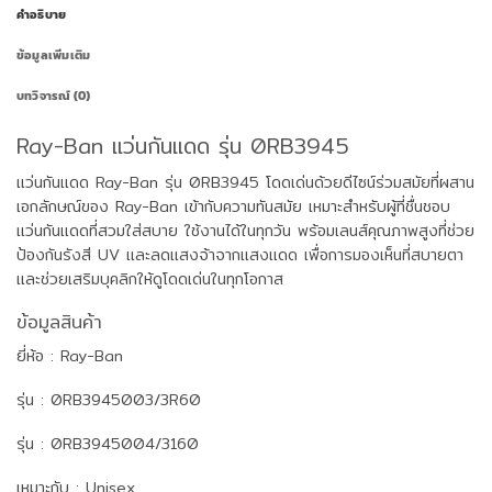
คำอธิบาย
ข้อมูลเพิ่มเติม
บทวิจารณ์ (0)
Ray-Ban แว่นกันแดด รุ่น 0RB3945
แว่นกันแดด Ray-Ban รุ่น
0RB3945
โดดเด่นด้วยดีไซน์ร่วมสมัยที่ผสาน
เอกลักษณ์ของ Ray-Ban เข้ากับความทันสมัย เหมาะสำหรับผู้ที่ชื่นชอบ
แว่นกันแดดที่สวมใส่สบาย ใช้งานได้ในทุกวัน พร้อมเลนส์คุณภาพสูงที่ช่วย
ป้องกันรังสี UV และลดแสงจ้าจากแสงแดด เพื่อการมองเห็นที่สบายตา
และช่วยเสริมบุคลิกให้ดูโดดเด่นในทุกโอกาส
ข้อมูลสินค้า
ยี่ห้อ : Ray-Ban
รุ่น : 0RB3945003/3R60
รุ่น : 0RB3945004/3160
เหมาะกับ : Unisex