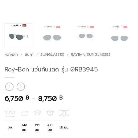
หน้าหลัก
/
สินค้า
/
SUNGLASSES
/
RAYBAN SUNGLASSES
Ray-Ban แว่นกันแดด รุ่น 0RB3945
Price
6,750
–
8,750
฿
฿
range:
6,750 ฿
through
8,750 ฿
140
60
43.1
มม.
18 มม.
มม.
มม.
มม.