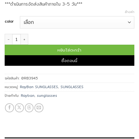
***ดำเนินการจัดส่งสินค้าภายใน 3-5 วัน***
ล้างค่า
color
จำนวน Ray-Ban แว่นกันแดด รุ่น 0RB3945 ชิ้น
หยิบใส่ตะกร้า
ซื้อตอนนี้
รหัสสินค้า:
0RB3945
หมวดหมู่:
RayBan SUNGLASSES
,
SUNGLASSES
ป้ายกำกับ:
Rayban
,
sunglasses