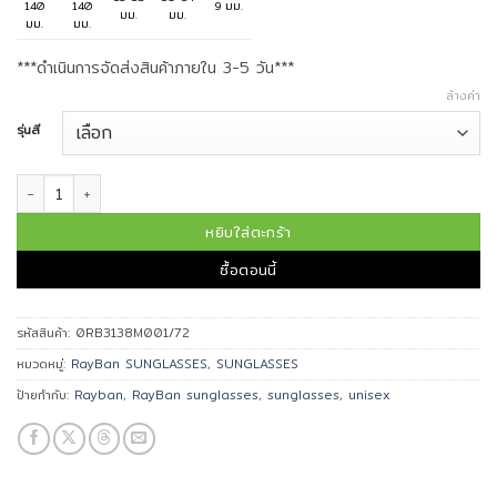
140
140
9 มม.
มม.
มม.
มม.
มม.
***ดำเนินการจัดส่งสินค้าภายใน 3-5 วัน***
ล้างค่า
รุ่นสี
จำนวน Ray-Ban แว่นกันแดด Dolce & Gabbana รุ่น 0RB3138M001/72 ชิ้
หยิบใส่ตะกร้า
ซื้อตอนนี้
รหัสสินค้า:
0RB3138M001/72
หมวดหมู่:
RayBan SUNGLASSES
,
SUNGLASSES
ป้ายกำกับ:
Rayban
,
RayBan sunglasses
,
sunglasses
,
unisex