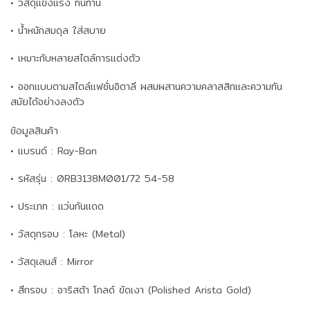
• วัสดุแข็งแรง ทนทาน
• น้ำหนักสมดุล ใส่สบาย
• เหมาะกับหลายสไตล์การแต่งตัว
• ออกแบบตามสไตล์แฟชั่นอิตาลี ผสมผสานความคลาสสิกและความทัน
สมัยได้อย่างลงตัว
ข้อมูลสินค้า
• แบรนด์ : Ray-Ban
• รหัสรุ่น : 0RB3138M001/72 54-58
• ประเภท : แว่นกันแดด
• วัสดุกรอบ : โลหะ (Metal)
• วัสดุเลนส์ : Mirror
• สีกรอบ : อาริสต้า โกลด์ ขัดเงา (Polished Arista Gold)