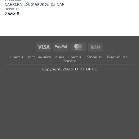
CARRERA แว่นตาคลิปออน รุ่น CAR
8066-CS
7,600
฿
Visa
PayPal
MasterCard
Cash
On
บทความ
คำถามที่พบบ่อย
สินค้า
บทความ
เกี่ยวกับเรา
ร่วมงานกับเรา
Delivery
ติดต่อเรา
Copyright 2026 ©
KT OPTIC