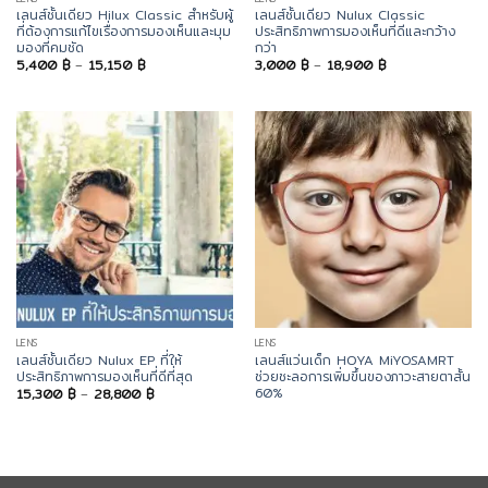
เลนส์ชั้นเดียว Hilux Classic สำหรับผู้
เลนส์ชั้นเดียว Nulux Classic
ที่ต้องการแก้ไขเรื่องการมองเห็นและมุม
ประสิทธิภาพการมองเห็นที่ดีและกว้าง
มองที่คมชัด
กว่า
Price
Price
5,400
฿
–
15,150
฿
3,000
฿
–
18,900
฿
range:
range:
5,400 ฿
3,000 ฿
through
through
15,150 ฿
18,900 ฿
LENS
LENS
เลนส์ชั้นเดียว Nulux EP ที่ให้
เลนส์แว่นเด็ก HOYA MiYOSAMRT
ประสิทธิภาพการมองเห็นที่ดีที่สุด
ช่วยชะลอการเพิ่มขึ้นของภาวะสายตาสั้น
60%
Price
15,300
฿
–
28,800
฿
range:
15,300 ฿
through
28,800 ฿