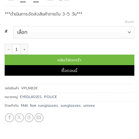
mm
mm
***ดำเนินการจัดส่งสินค้าภายใน 3-5 วัน***
ล้างค่า
สี
จำนวน POLICE กรอบแว่นตา รุ่น VPLN02K EXCLUSIVE FOR KT OPTIC ชิ้น
หยิบใส่ตะกร้า
ซื้อตอนนี้
รหัสสินค้า:
VPLN02K
หมวดหมู่:
EYEGLASSES
,
POLICE
ป้ายกำกับ:
FAM
,
fam sunglasses
,
sunglasses
,
unisex