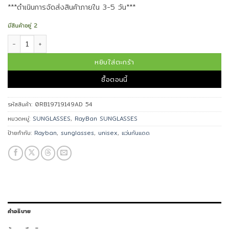
***ดำเนินการจัดส่งสินค้าภายใน 3-5 วัน***
มีสินค้าอยู่ 2
จำนวน Ray-Ban แว่นกันแดด 0RB19719149AD 54 ชิ้น
หยิบใส่ตะกร้า
ซื้อตอนนี้
รหัสสินค้า:
0RB19719149AD 54
หมวดหมู่:
SUNGLASSES
,
RayBan SUNGLASSES
ป้ายกำกับ:
Rayban
,
sunglasses
,
unisex
,
แว่นกันแดด
คำอธิบาย