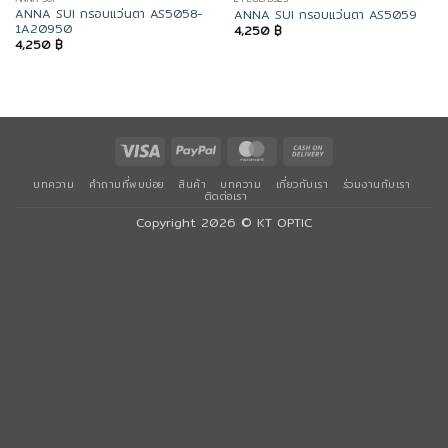
ANNA SUI กรอบแว่นตา AS5058-
ANNA SUI กรอบแว่นตา AS5059
1A20950
4,250
฿
4,250
฿
Visa
PayPal
MasterCard
Cash
On
บทความ
คำถามที่พบบ่อย
สินค้า
บทความ
เกี่ยวกับเรา
ร่วมงานกับเรา
Delivery
ติดต่อเรา
Copyright 2026 ©
KT OPTIC