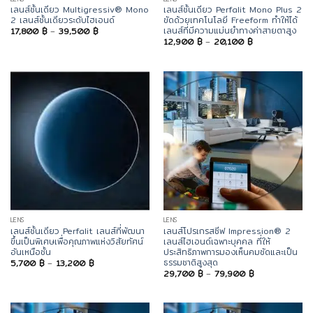
เลนส์ชั้นเดียว Multigressiv® Mono
เลนส์ชั้นเดียว Perfalit Mono Plus 2
2 เลนส์ชั้นเดียวระดับไฮเอนด์
ขัดด้วยเทคโนโลยี Freeform ทำให้ได้
เลนส์ที่มีความแม่นยำทางค่าสายตาสูง
Price
17,800
฿
–
39,500
฿
range:
Price
12,900
฿
–
20,100
฿
17,800 ฿
range:
through
12,900 ฿
39,500 ฿
through
20,100 ฿
LENS
LENS
เลนส์ชั้นเดียว Perfalit เลนส์ที่พัฒนา
เลนส์โปรเกรสซีฟ Impression® 2
ขึ้นเป็นพิเศษเพื่อคุณภาพแห่งวิสัยทัศน์
เลนส์ไฮเอนด์เฉพาะบุคคล ที่ให้
อันเหนือชั้น
ประสิทธิภาพการมองเห็นคมชัดและเป็น
ธรรมชาติสูงสุด
Price
5,700
฿
–
13,200
฿
range:
Price
29,700
฿
–
79,900
฿
5,700 ฿
range:
through
29,700 ฿
13,200 ฿
through
79,900 ฿