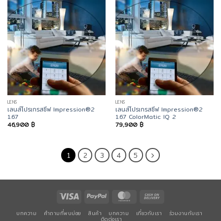
LENS
LENS
เลนส์โปรเกรสซีฟ Impression®2
เลนส์โปรเกรสซีฟ Impression®2
1.67
1.67 ColorMatic IQ 2
46,900
฿
79,900
฿
1
2
3
4
5
Visa
PayPal
MasterCard
Cash
On
บทความ
คำถามที่พบบ่อย
สินค้า
บทความ
เกี่ยวกับเรา
ร่วมงานกับเรา
Delivery
ติดต่อเรา