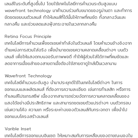
เลนส์ในระดับที่สูงขึ้นไป โดยใช้เทคโนโลยีการคำนวนระดับสูงแบบ
wavefront technology มาคำนวนร่วมกับขนาดของรูม่านตา และทำการ
ขัดชดเชยบนตัวเลนส์ ทำให้เลนส์ที่ได้นั้นให้ภาพที่คมชัด ทั้งกลางวันและ
กลางคืน และช่วยลดแสงฟุ้งกระจายในเวลากลางคืน
Retina Focus Principle
เทคโนโลยีการคำนวนเพื่อชดเชยค่ากำลังในตัวเลนส์ โดยคำนวนอ้างอิงจาก
ตำแหน่งการสวมใส่จริง เพื่อนำมาชดเชยความคลาดเคลื่อนต่างๆ บนตัว
เลนส์ เพื่อให้แสงตกบนจอรับภาพพอดี ทำให้ผู้ส่วมใส่ได้ภาพที่คมชัดและ
ลดอาการเมื่อยล้าของสายตาเมื่อต้องใช้สายตาดูใกล้เป็นเวลานาน
Wavefront Technology
เทคโนโลยีคำนวนระดับสูง นำมาประยุกต์ใช้ในเทคโนโลยีต่างๆ ในการ
ออกแบบและผลิตเลนส์ ที่ต้องการความละเอียด เช่นการทำเลสิก หรือการ
ทำเลนส์โปรเกรสซีฟ เนื่องจากสามารถช่วยจัดการความคลาดเคลื่อนของ
แสงได้อย่างมีประสิทธิภาพ และสามารถชดเชยตัวแปรต่างๆ บนตัวกรอบ
เช่นความโค้ง ความเท หรือระยะห่างของตัวเลนส์กับกระจกตา เพื่อนำไป
ออกแบบโครงสร้างเลนส์
Varible Inset
เทคโนโลยีการออกแบบอินเซต ให้เหมาะสมกับการเหลือบของตาขณะมองใน