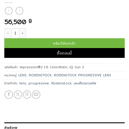
56,500
฿
จำนวน เลนส์โปรเกรสซีฟ Impression®2 1.6 ColorMatic IQ Sun 2 ชิ้น
หยิบใส่ตะกร้า
ซื้อตอนนี้
รหัสสินค้า:
Impression®2 1.6 ColorMatic IQ Sun 2
หมวดหมู่:
LENS
,
RODENSTOCK
,
RODENSTOCK PROGRESSIVE LENS
ป้ายกำกับ:
lens
,
progressive
,
Rodenstock
,
เลนส์โปรเกรสซีฟ
คำอธิบาย