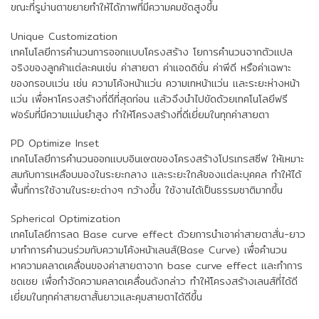
ขณะที่รูม่านตาขยายทำให้ได้ภาพที่มีความคมชัดสูงขึ้น
Unique Customization
เทคโนโลยีการคำนวนการออกแบบโครงสร้าง โยการคำนวนจากตัวแปล
จริงของลูกค้าแต่ละคนเช่น ค่าสายตา ค่าแอดดิชั่น ค่าพีดี หรือค่าเฉพาะ
ของกรอบแว่น เช่น ความโค้งหน้าแว่น ความเทหน้าแว่น และระยะห่างหน้า
แว่น เพื่อหาโครงสร้างที่ดีที่สุดก่อน แล้วจึงนำไปขัดด้วยเทคโนโลยีฟรี
ฟอร์มที่มีความแม่นยำสูง ทำให้โครงสร้างที่ดีเยี่ยมในทุกค่าสายตา
PD Optimize Inset
เทคโนโลยีการคำนวนออกแบบอินเ๙ตของโครงสร้างโปรเกรสซีฟ ให้เหมาะ
สมกับการเหลือบมองในระยะกลาง และระยะใกล้ของแต่ละบุคคล ทำให้ได้
พื้นที่การใช้งานในระยะต่างๆ กว้างขึ้น ใช้งานได้เป็นธรรมชาติมากขึ้น
Spherical Optimization
เทคโนโลยีการลด Base curve effect ด้วยการนำเอาค่าสายตาสั่น-ยาว
มาทำการคำนวนร่วมกับความโค้งหน้าเลนส์(Base Curve) เพื่อคำนวน
หาความคลาดเคลื่อนของค่าสายตาจาก base curve effect และทำการ
ชดเชย เพื่อกำจัดความคลาดเคลื่อนดังกล่าว ทำให้โครงสร้างเลนส์ที่ได้ดี
เยี่ยมในทุกค่าสายตาสั้นยาวและคุมสายตาได้ดีขึ้น