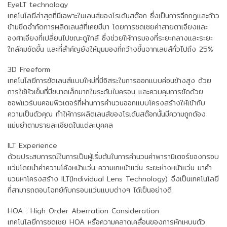
EyeLT technology
เทคโนโลยีล่าสุดที่มีเฉพาะในเลนส์ของโรเด้นสต๊อก ซึ่งเป็นการฉีกกฏและก้าว
ข้ามขีดจำกัดการผลิดเลนส์ที่เคยมีมา โดยการชดเชยค่าสายตาเอียงและ
องศาเอียงที่เปลี่ยนไปขณะดูใกล้ ซึ่งช่วยให้การมองที่ระยะกลางและระยะ
ใกล้คมชัดขึ้น และที่สำคัญยังให้มุมมองที่กว้างขึ้นจากเลนส์ทั่วไปถึง 25%
3D Freeform
เทคโนโลยีการขัดเลนส์แบบใหม่ที่มีอิสระในการออกแบบค่อนข้างสูง ด้วย
การใช้หัวเข็มที่มีขนาดเล็กมากในระดับไมครอน และควบคุมการขัดด้วย
ซอฟแวร์บนคอมพิวเตอร์ที่ผ่านการคำนวนออกแบบโครงสร้างให้เข้ากับ
ความเป็นตัวคุณ ทำให้การผลิตเลนส์ของโรเด้นสต๊อกนั้นมีความถูกต้อง
แม่นยำตามรายละเอียดในแต่ละบุคคล
ILT Experience
ด้วยประสบการณ์ในการเป็นผู้เริ่มต้นในการคำนวนค่าพารามิเตอร์ของกรอบ
แว่นโดยนำค่าความโค้งหน้าแว่น ความเทหน้าแว่น ระยะห่างหน้าแว่น มาคำ
นวนหาโครงสร้าง ILT(Individual Lens Technology) จึงเป็นเทคโนโลยี
ที่สามารถตอบโจทย์กับกรอบแว่นแบบต่างๆ ได้เป็นอย่างดี
HOA : High Order Aberration Consideration
เทคโนโลยีการชดเชย HOA หรือความคลาดเคลื่อนของการหักเหบนตัว