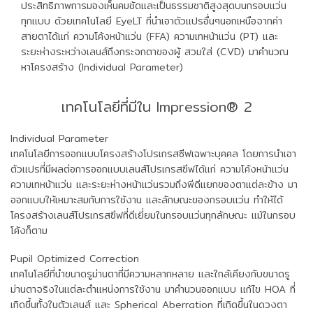
ประสิทธิภาพการมองเห็นคมชัดและเป็นธรรมชาติสูงสุดบนกรอบแว่น
ทุกแบบ ด้วยเทคโนโลยี EyeLT ที่นําเอาตัวแปรอื่นๆนอกเหนือจากค่า
สายตาได้แก่ ความโค้งหน้าแว่น (FFA) ความเทหน้าแว่น (PT) และ
ระยะห่างระหว่างเลนส์ถึงกระจกตาของผู้ สวมใส่ (CVD) มาคํานวณ
หาโครงสร้าง (Individual Parameter)
เทคโนโลยีที่มีใน Impression® 2
Individual Parameter
เทคโนโลยีการออกแบบโครงสร้างโปรเกรสซีฟเฉพาะบุคคล โดยการนำเอา
ตัวแปรที่มีผลต่อการออกแบบเลนส์โปรเกรสซีฟได้แก่ ความโค้งหน้าแว่น
ความเทหน้าแว่น และระยะห่างหน้าแว่นรวมถึงพีดีแยกของตาแต่ละข้าง มา
ออกแบบให้เหมาะสมกับการใช้งาน และลักษณะของกรอบแว่น ทำให้ได้
โครงสร้างเลนส์โปรเกรสซีฟที่ดีเยี่ยมในกรอบแว่นทุกลักษณะ แม้ในกรอบ
โค้งก็ตาม
Pupil Optimized Correction
เทคโนโลยีที่นำขนาดรูม่านตาที่มีความหลากหลาย และใกล้เคียงกับขนาดรู
ม่านตาจริงในแต่ละตำแหน่งการใช้งาน มาคำนวนออกแบบ แก้ไข HOA ที่
เกิดขึ้นทั้งในตัวเลนส์ และ Spherical Aberration ที่เกิดขึ้นในดวงตา