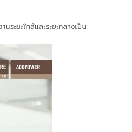
านระยะใกล้และระยะกลางเป็น