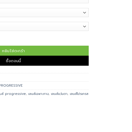
ับการทำงานระยะใกล้และระยะกลางเป็นหลัก ชิ้น
หยิบใส่ตะกร้า
ซื้อตอนนี้
PROGRESSIVE
นส์ progressive
,
เลนส์เฉพาะทาง
,
เลนส์แว่นตา
,
เลนส์โปรเกรส