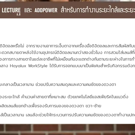
ณ์ดิจิตอลหรือไม่ จากรายงานอาการเจ็บตาจากเครื่องมือดิจิตอลและการสัมผัสกับแ
ม่สะดวกสบายตาหลังใช้งานอุปกรณ์ดิจิตอลนานกว่าสองชั่วโมง การสวมใส่เลนส
ต้องการทางสายตาในแต่ละอาชีพที่ไม่เหมือนกันจะแตกต่างกันตามระยะห่างในกา
กลาง Hoyalux WorkStyle ได้รับการออกแบบมาเป็นพิเศษสำหรับกิจกรรมดังกล่าวเ
ะระยะกลางเป็นเวลานาน ช่วยปรับความสมดุลและความคมชัดของดวงตา
งระยะใกล้ คำนวนค่าสายตาที่เหมาะสม ด้วยเทคโนโลยีแอสเฟียริคในแนวดิ่ง
ผลิตเลนส์แยกข้างเพื่อรองรับการมองของดวงตา ขวา-ซ้าย
ะใกล้เป็นเวลานาน เลนส์จะช่วยให้กระบวนการปรับความคมชัดของดวงตาทำงานปก