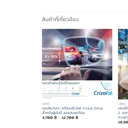
สินค้าที่เกี่ยวข้อง
LENS
LENS
เลนส์แว่นตา ครีซอลไดร์ฟ Crizal Drive
เลนส์
สำหรับผู้ขับขี่ ลดแสงสะท้อน
2 ออก
ทางค่
Price
3,700
฿
–
12,700
฿
range:
19,9
3,700 ฿
through