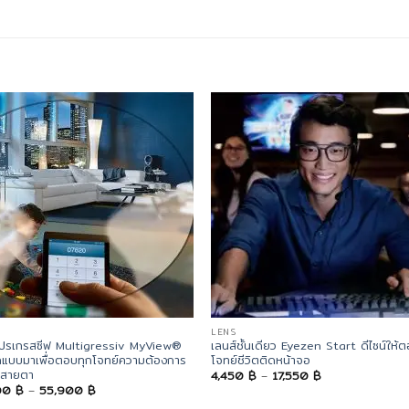
LENS
โปรเกรสซีฟ Multigressiv MyView®
เลนส์ชั้นเดียว Eyezen Start ดีไซน์ให้
แบบมาเพื่อตอบทุกโจทย์ความต้องการ
โจทย์ชีวิตติดหน้าจอ
าสายตา
Price
4,450
฿
–
17,550
฿
range:
Price
00
฿
–
55,900
฿
4,450 ฿
range:
through