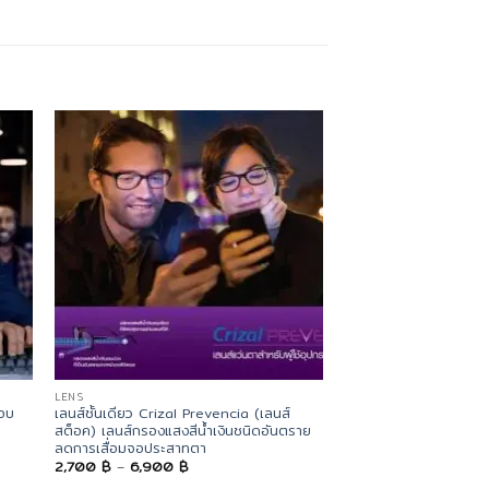
LENS
LENS
ตอบ
เลนส์ชั้นเดียว Crizal Prevencia (เลนส์
เลนส์โปรเกรสซีฟ Prog
สต็อค) เลนส์กรองแสงสีน้ำเงินชนิดอันตราย
เลนส์โปรเกรสซีฟคุณภาพส
ลดการเสื่อมจอประสาทตา
และมุมมองกว้าง
Price
2,700
฿
–
6,900
฿
11,250
฿
–
28,000
range: