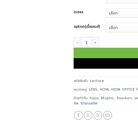
index
option(เนื้อเลนส์)
จำนวน โปรเกรสซีฟ เลนส์เฉพาะทางสำหร
รหัสสินค้า:
Lecture
หมวดหมู่:
LENS
,
HOYA
,
HOYA OFFICE 
ป้ายกำกับ:
hoya
,
ktoptic
,
ร้านแว่นตา
,
เล
ซีฟ
,
โปรเกรสซีฟ