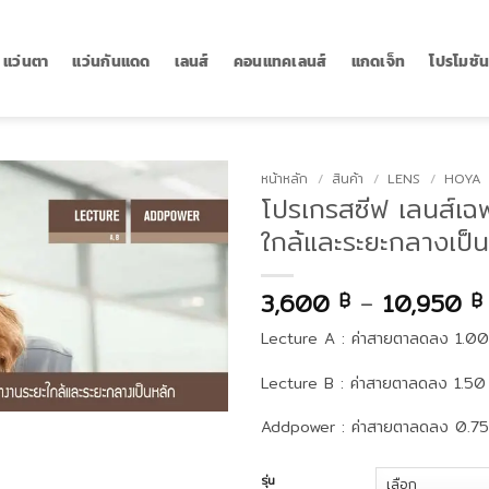
แว่นตา
แว่นกันแดด
เลนส์
คอนแทคเลนส์
แกดเจ็ท
โปรโมชั
หน้าหลัก
/
สินค้า
/
LENS
/
HOYA
โปรเกรสซีฟ เลนส์เ
ใกล้และระยะกลางเป็
3,600
–
10,950
฿
฿
Lecture A : ค่าสายตาลดลง 1.00
Lecture B : ค่าสายตาลดลง 1.50
Addpower : ค่าสายตาลดลง 0.75
รุ่น