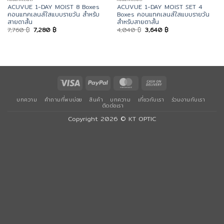
ACUVUE 1-DAY MOIST 8 Boxes
ACUVUE 1-DAY MOIST SET 4
คอนแทคเลนส์ใสแบบรายวัน สำหรับ
Boxes คอนแทคเลนส์ใสแบบรายวัน
สายตาสั้น
สำหรับสายตาสั้น
Original
Current
Original
Current
7,760
฿
7,280
฿
4,040
฿
3,640
฿
price
price
price
price
was:
is:
was:
is:
7,760 ฿.
7,280 ฿.
4,040 ฿.
3,640 ฿.
Visa
PayPal
MasterCard
Cash
On
บทความ
คำถามที่พบบ่อย
สินค้า
บทความ
เกี่ยวกับเรา
ร่วมงานกับเรา
Delivery
ติดต่อเรา
Copyright 2026 ©
KT OPTIC