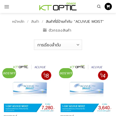
ข้าม
ไป
ยัง
เนื้อหา
หน้าหลัก
/
สินค้า
/
สินค้าที่มีป้ายกำกับ “ACUVUE MOIST”
ตัวกรองสินค้า
ลดราคา!
ลดราคา!
คอนแทคเลนส์
คอนแทคเลนส์