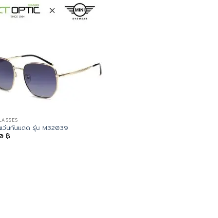
LASSES
 แว่นกันแดด รุ่น M32039
50
฿