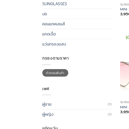
SUNGLASSES
SUNG
MINI
ub
3,9
คอนแทคเลนส์
แกดเจ็ต
แว่นกรองแสง
กรองตามราคา
ราคา
ราคา
ตัวกรองสินค้า
ต่ำ
สูงสุด
สุด
เพศ
SUNG
ผู้ชาย
(7)
MINI
3,9
ผู้หญิง
(7)
ชนิดแว่น