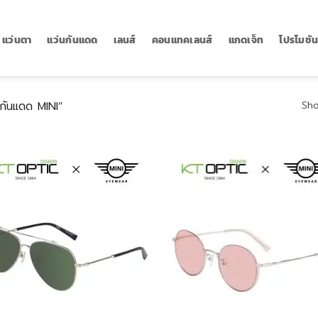
แว่นตา
แว่นกันแดด
เลนส์
คอนแทคเลนส์
แกดเจ็ท
โปรโมชั
่นกันแดด MINI”
Sho