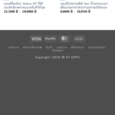
เลนส์ชั้นเดียว Nulux EP ที่ให้
เลนส์โปรเกรสซีฟ Syn ที่ออกแบบมา
ประสิทธิภาพการมองเห็นที่ดีที่สุด
เพื่อบรรเทาตาล้าจากอุปกรณ์ดิจิตอล
Price
Price
15,300
฿
–
28,800
฿
6,000
฿
–
16,950
฿
range:
range:
15,300 ฿
6,000 ฿
through
through
28,800 ฿
16,950 ฿
Visa
PayPal
MasterCard
Cash
On
บทความ
คำถามที่พบบ่อย
สินค้า
บทความ
เกี่ยวกับเรา
ร่วมงานกับเรา
Delivery
ติดต่อเรา
Copyright 2026 ©
KT OPTIC