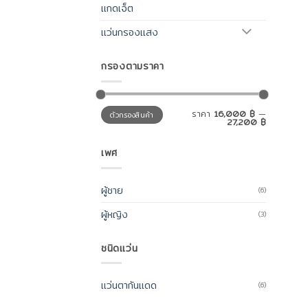
แกดเจ็ต
แว่นกรองแสง
กรองตามราคา
ราคา
ราคา
ราคา
16,000 ฿
—
ตัวกรองสินค้า
ต่ำ
สูงสุด
27,200 ฿
สุด
เพศ
ผู้ชาย
(6)
ผู้หญิง
(3)
ชนิดแว่น
แว่นตากันแดด
(6)