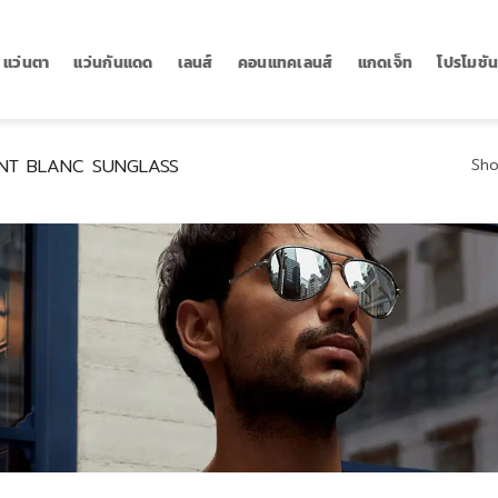
แว่นตา
แว่นกันแดด
เลนส์
คอนแทคเลนส์
แกดเจ็ท
โปรโมชั
T BLANC SUNGLASS
Sho