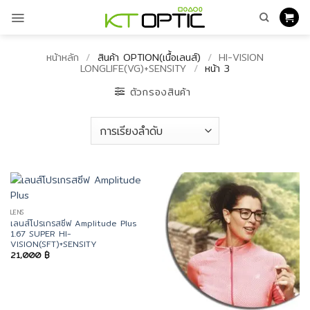
ข้าม
ไป
ยัง
เนื้อหา
หน้าหลัก
/
สินค้า OPTION(เนื้อเลนส์)
/
HI-VISION
LONGLIFE(VG)+SENSITY
/
หน้า 3
ตัวกรองสินค้า
LENS
เลนส์โปรเกรสซีฟ Amplitude Plus
1.67 SUPER HI-
VISION(SFT)+SENSITY
21,000
฿