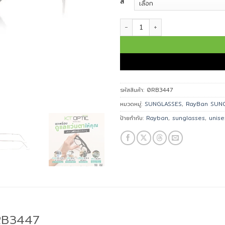
สี
จำนวน Ray-Ban แว่นกันแดด รุ่น 0RB
รหัสสินค้า:
0RB3447
หมวดหมู่:
SUNGLASSES
,
RayBan SUN
ป้ายกำกับ:
Rayban
,
sunglasses
,
unise
0RB3447