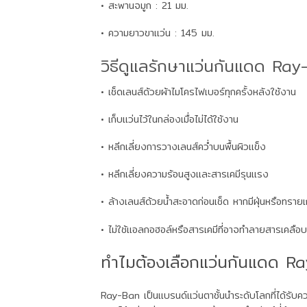
• สะพานจมูก : 21 มม.
• ความยาวขาแว่น : 145 มม.
วิธีดูแลรักษาแว่นกันแดด Ra
• เช็ดเลนส์ด้วยผ้าไมโครไฟเบอร์ทุกครั้งหลังใช้งาน
• เก็บแว่นไว้ในกล่องเมื่อไม่ได้ใช้งาน
• หลีกเลี่ยงการวางเลนส์คว่ำบนพื้นผิวแข็ง
• หลีกเลี่ยงความร้อนสูงและสารเคมีรุนแรง
• ล้างเลนส์ด้วยน้ำสะอาดก่อนเช็ด หากมีฝุ่นหรือทรายเ
• ไม่ใช้แอลกอฮอล์หรือสารเคมีที่อาจทำลายสารเคลือบ
ทำไมต้องเลือกแว่นกันแดด R
Ray-Ban เป็นแบรนด์แว่นตาชั้นนำระดับโลกที่ได้รั