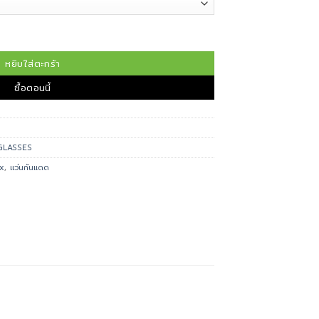
3447 ชิ้น
หยิบใส่ตะกร้า
ซื้อตอนนี้
GLASSES
x
,
แว่นกันแดด