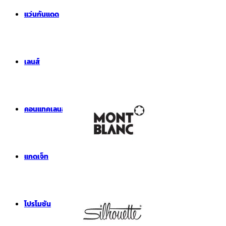
แว่นกันแดด
เลนส์
คอนแทคเลนส์
แกดเจ็ท
โปรโมชัน