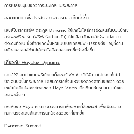
การเปลี่ยนมุมมองจากระยะไกล ไประยะใกล้
ออกแบบมาเพื่อประสิทธิภาพการมองเห็นที่ดีขึ้น
เลนส์โปรเกรสซีฟ ตระกูล Dynamic ใช้เทคโนโลยีการขัดเลนส์แบบแบ็คเซ
อร์เฟซฟรีฟอร์ม (ฟรีฟอร์มด้านหลัง) ไม่เหมือนกับเลนส์ไร้รอยต่อแบบ
ดั้งเดิมทั่วไป ซึ่งทำให้เกิดพื้นผิวแบบโปรเกรสซีฟ (ไร้รอยต่อ) อยู่ที่ด้าน
หลังของเลนส์ทำให้ผู้สวมใส่มีลานสายตาที่กว้างยิ่งขึ้น
เกี่ยวกับ Hoyalux Dynamic
เลนส์ไร้รอยต่อแบบพรีเมี่ยมแบ็คเซอร์เฟซ ช่วยให้ผู้สวมใส่มองเห็นได้
ชัดเจนยิ่งขึ้นที่ระยะใกล้ โดยมีการเคลื่อนไหวของดวงตาที่น้อยกว่า ด้วย
เทคโนโลยีแบ็คเซอร์เฟซของ Hoya Vision เมื่อเทียบกับรูปแบบแบ็คเซ
อร์เฟซอื่น ๆ
เลนส์ของ Hoya ผ่านกระบวนการเคลือบสารที่ผิวเลนส์ เพื่อเพิ่มความ
ทนทานของเลนส์และการปกป้องดวงตาที่มากขึ้น
Dynamic Summit