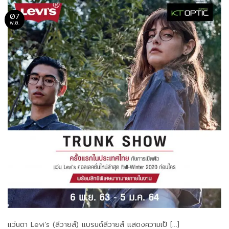
07
พ.ย.
แว่นตา Levi’s (ลีวายส์) แบรนด์ลีวายส์ แสดงความเป็ […]