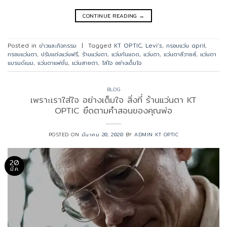
CONTINUE READING
→
Posted in
ข่าวและกิจกรรม
|
Tagged
KT OPTIC
,
Levi's
,
กรอบแว่น april
,
กรอบแว่นตา
,
ปรับแต่งแว่นฟรี
,
ร้านแว่นตา
,
แว่นกันแดด
,
แว่นตา
,
แว่นตาลีวายส์
,
แว่นตา
แบรนด์เนม
,
แว่นตาแฟชั่น
,
แว่นสายตา
,
ใส่ใจ อย่างเต็มใจ
BLOG
เพราะเราใส่ใจ อย่างเต็มใจ สิ่งที่ ร้านแว่นตา KT
OPTIC ยึดตามคำสอนของคุณพ่อ
POSTED ON
มีนาคม 20, 2020
BY
ADMIN KT OPTIC
20
มี.ค.