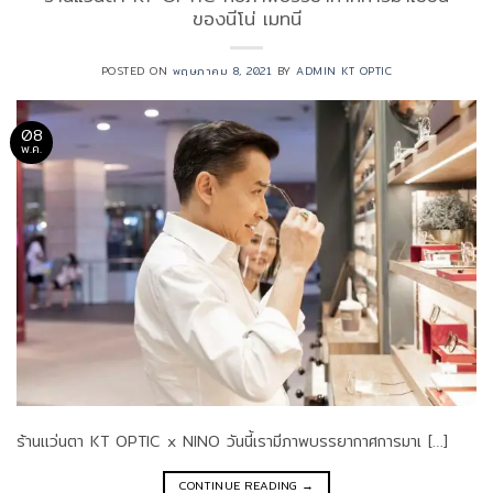
ของนีโน่ เมทนี
POSTED ON
พฤษภาคม 8, 2021
BY
ADMIN KT OPTIC
08
พ.ค.
ร้านแว่นตา KT OPTIC x NINO วันนี้เรามีภาพบรรยากาศการมาเ […]
CONTINUE READING
→