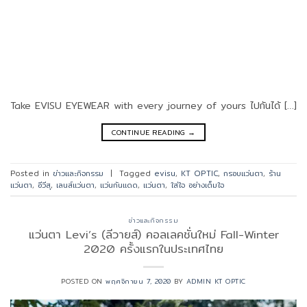
Take EVISU EYEWEAR with every journey of yours ไปกันได้ […]
CONTINUE READING
→
Posted in
ข่าวและกิจกรรม
|
Tagged
evisu
,
KT OPTIC
,
กรอบแว่นตา
,
ร้าน
แว่นตา
,
อีวีสุ
,
เลนส์แว่นตา
,
แว่นกันแดด
,
แว่นตา
,
ใส่ใจ อย่างเต็มใจ
ข่าวและกิจกรรม
แว่นตา Levi’s (ลีวายส์) คอลเลคชั่นใหม่ Fall-Winter
2020 ครั้งแรกในประเทศไทย
POSTED ON
พฤศจิกายน 7, 2020
BY
ADMIN KT OPTIC