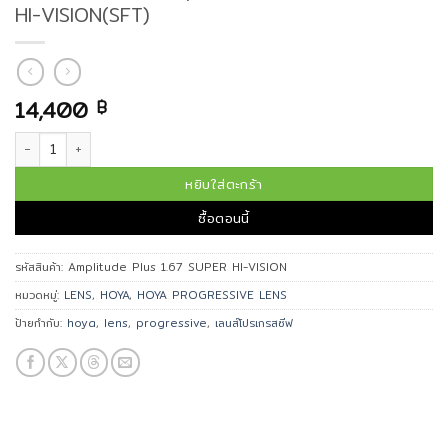
HI-VISION(SFT)
14,400
฿
จำนวน เลนส์โปรเกรสซีฟ Amplitude Plus 1.67 SUPER HI-VISION(SFT) ชิ้น
หยิบใส่ตะกร้า
ซื้อตอนนี้
รหัสสินค้า:
Amplitude Plus 1.67 SUPER HI-VISION
หมวดหมู่:
LENS
,
HOYA
,
HOYA PROGRESSIVE LENS
ป้ายกำกับ:
hoya
,
lens
,
progressive
,
เลนส์โปรเกรสซีฟ