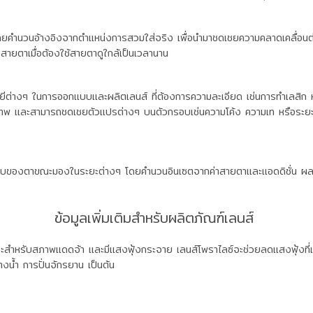
โดยคำนวนอ้างอิงจากตำแหน่งการสวมใส่จริง เพื่อนำมาชดเชยความคลาดเคลื่อน
องสายตาเมื่อต้องใช้สายตาดูใกล้เป็นเวลานาน
ลยีต่างๆ ในการออกแบบและผลิตเลนส์ ที่ต้องการความละเอียด เช่นการทำเลสิก 
ภาพ และสามารถชดเชยตัวแปรต่างๆ บนตัวกรอบเช่นความโค้ง ความเท หรือระยะ
อบของตาขณะมองในระยะต่างๆ โดยคำนวนอินเซตจากค่าสายตาและแอดดิชั่น ผลทำใ
ข้อมูลเพิ่มเติมสำหรับผลิตภัณฑ์เลนส์
ำหรับสภาพแดดจ้า และมีแสงฟุ้งกระจาย เลนส์โพราไลซ์จะช่วยลดแสงฟุ้งที่เกิดจา
น้ำ การปั่นจักรยาน เป็นต้น