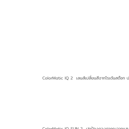
ColorMatic IQ 2
เลนส์เปลี่ยนสีจากโรเด้นสต๊อก ป
ColorMatic IQ SUN 2
ปกป้องดวงตาคุณจากแสงแดด