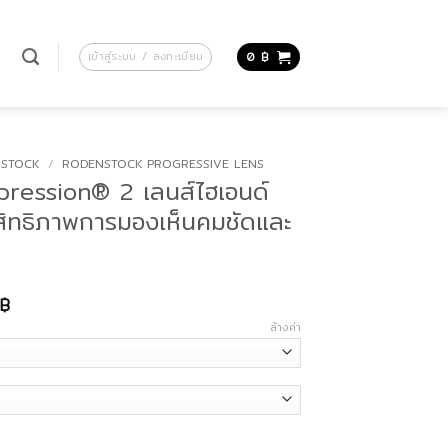
น
เข้าสู่ระบบ / ลงทะเบียน
0
฿
STOCK
/
RODENSTOCK PROGRESSIVE LENS
pression® 2 เลนส์ไฮเอนด์
ะสิทธิภาพการมองเห็นคมชัดและ
Price
฿
range:
ล้างค่า
29,700 ฿
through
79,900 ฿
2 เลนส์ไฮเอนด์เฉพาะบุคคล ที่ให้ประสิทธิภาพการมองเห็นคมชัดและเป็นธรรมชาติสูง