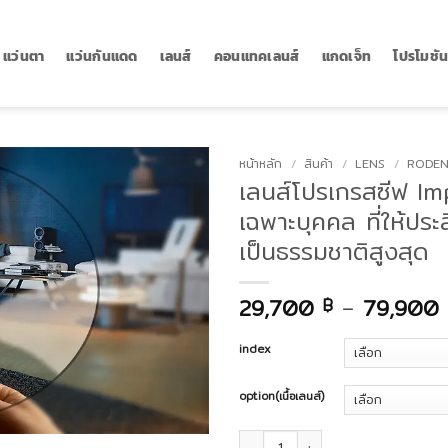
แว่นตา
แว่นกันแดด
เลนส์
คอนแทคเลนส์
แกดเจ็ท
โปรโมชั
หน้าหลัก
/
สินค้า
/
LENS
/
RODEN
เลนส์โปรเกรสซีฟ Im
เฉพาะบุคคล ที่ให้ปร
เป็นธรรมชาติสูงสุด
29,700
–
79,900
฿
index
option(เนื้อเลนส์)
จำนวน เลนส์โปรเกรสซีฟ Impression® 