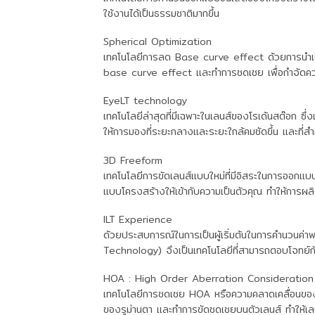
ใช้งานได้เป็นธรรมชาติมากขึ้น
Spherical Optimization
เทคโนโลยีการลด Base curve effect ด้วยการนำเอ
base curve effect และทำการชดเชย เพื่อกำจัดความคล
EyeLT technology
เทคโนโลยีล่าสุดที่มีเฉพาะในเลนส์ของโรเด้นสต๊อก ซึ
ให้การมองที่ระยะกลางและระยะใกล้คมชัดขึ้น และที่สำค
3D Freeform
เทคโนโลยีการขัดเลนส์แบบใหม่ที่มีอิสระในการออกแบ
แบบโครงสร้างให้เข้ากับความเป็นตัวคุณ ทำให้การผล
ILT Experience
ด้วยประสบการณ์ในการเป็นผู้เริ่มต้นในการคำนวนค่า
Technology) จึงเป็นเทคโนโลยีที่สามารถตอบโจทย์ก
HOA : High Order Aberration Consideration
เทคโนโลยีการชดเชย HOA หรือความคลาดเคลื่อนของก
ของรูม่านตา และทำการขัดชดเชยบนตัวเลนส์ ทำให้เลน