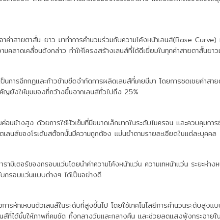
าค่าสายตาสั่น-ยาว มาทำการคำนวนร่วมกับความโค้งหน้าเลนส์(Base Curve) 
าดเคลื่อนดังกล่าว ทำให้โครงสร้างเลนส์ที่ได้ดีเยี่ยมในทุกค่าสายตาสั้นยาวแ
่งเป็นการฉีกกฏและก้าวข้ามขีดจำกัดการผลิดเลนส์ที่เคยมีมา โดยการชดเชยค่าสายต
ัญยังให้มุมมองที่กว้างขึ้นจากเลนส์ทั่วไปถึง 25%
บค่อนข้างสูง ด้วยการใช้หัวเข็มที่มีขนาดเล็กมากในระดับไมครอน และควบคุมก
ิตเลนส์ของโรเด้นสต๊อกนั้นมีความถูกต้อง แม่นยำตามรายละเอียดในแต่ละบุคคล
พารามิเตอร์ของกรอบแว่นโดยนำค่าความโค้งหน้าแว่น ความเทหน้าแว่น ระยะห่าง
ับกรอบแว่นแบบต่างๆ ได้เป็นอย่างดี
ารหักเหบนตัวเลนส์ในระดับที่สูงขึ้นไป โดยใช้เทคโนโลยีการคำนวนระดับสู
ส์ที่ได้นั้นให้ภาพที่คมชัด ทั้งกลางวันและกลางคืน และช่วยลดแสงฟุ้งกระจาย