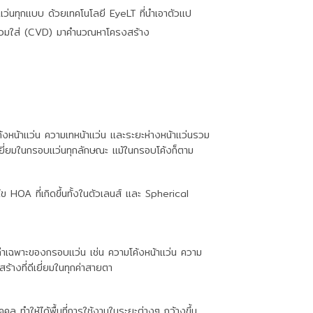
่นทุกแบบ ด้วยเทคโนโลยี EyeLT ที่นําเอาตัวแป
้ สวมใส่ (CVD) มาคํานวณหาโครงสร้าง
หน้าแว่น ความเทหน้าแว่น และระยะห่างหน้าแว่นรวม
ยี่ยมในกรอบแว่นทุกลักษณะ แม้ในกรอบโค้งก็ตาม
HOA ที่เกิดขึ้นทั้งในตัวเลนส์ และ Spherical
่าเฉพาะของกรอบแว่น เช่น ความโค้งหน้าแว่น ความ
ร้างที่ดีเยี่ยมในทุกค่าสายตา
ำให้ได้พื้นที่การใช้งานในระยะต่างๆ กว้างขึ้น