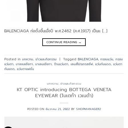
BALENCIAGA ก่อตั้งขึ้นเมื่อปี พ.ศ.2462 (ค.ศ.1917) เป็นแ […]
CONTINUE READING
→
Posted in
บทความ
,
ข่าวและกิจกรรม
|
Tagged
BALENCIAGA
,
กรอบเเว่น
,
กรอบ
แว่นตา
,
บาลองเซียกา
,
บาเลนเซียกา
,
ร้านแว่นตา
,
เลนส์โปรเกรสซีฟ
,
แว่นกันแดด
,
แว่นตา
กันแดด
,
แว่นตาแฟชั่น
บทความ
,
ข่าวและกิจกรรม
KT OPTIC introducing BOTTEGA VENETA
EYEWEAR (โบเตก้า เวเนต้า)
POSTED ON
ธันวาคม 21, 2022
BY
SHOPMANAGER2