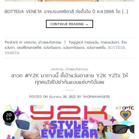
BOTTEGA VENETA จากประเทศอิตาลี ก่อตั้งใน ปี ค.ศ.1966 โด […]
CONTINUE READING
→
Posted in
บทความ
,
ข่าวและกิจกรรม
|
Tagged
กรอบเเว่น
,
กรอบแว่นตา
,
ร้าน
แว่นตา
,
เลนส์โปรเกรสซีฟ
,
แว่นกันแดด
,
แว่นตากันแดด
,
แว่นตาแฟชั่น
,
𝙱𝙾𝚃𝚃𝙴𝙶𝙰
𝚅𝙴𝙽𝙴𝚃𝙰
บทความ
,
ข่าวและกิจกรรม
สาวก #Y2K มาทางนี้ ชี้เป้าแว่นตาสาย Y2K Y2ใจ ให้
ทุกคนใส่ไปซ่ากันแบบแซ่บๆได้เลย
POSTED ON
ธันวาคม 20, 2022
BY
SHOPMANAGER2
20
ธ.ค.