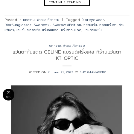
CONTINUE READING
→
Posted in
บทความ
,
ข่าวและกิจกรรม
|
Tagged
Dioreyewear
,
DiorSunglasses
,
Swarovski
,
SwarovskiEdition
,
กรอบเเว่น
,
กรอบแว่นตา
,
ร้าน
แว่นตา
,
เลนส์โปรเกรสซีฟ
,
แว่นกันแดด
,
แว่นตากันแดด
,
แว่นตาแฟชั่น
บทความ
,
ข่าวและกิจกรรม
แว่นตากันแดด CELINE แบรนด์ฝรั่งเศส ที่ร้านแว่นตา
KT OPTIC
POSTED ON
ธันวาคม 21, 2022
BY
SHOPMANAGER2
21
ธ.ค.