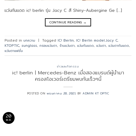
แว่นกันแดด ic! berlin รุ่น Jacy C สี Shiny-Aubergine Ge […]
CONTINUE READING
→
Posted in
บทความ
|
Tagged
IC! Berlin
,
IC! Berlin model.Jacy C
,
KTOPTIC
,
sunglass
,
กรอบแว่นตา
,
ร้านแว่นตา
,
แว่นกันแดด
,
แว่นตา
,
แว่นตากันแดด
,
แว่นตาแฟชั่น
ข่าวและกิจกรรม
ic! berlin | Mercedes-Benz เมื่อสองแบรนด์ผู้นำมา
ครอสโอเวอร์เตรียมพบกันเร็วๆนี้
POSTED ON
พฤษภาคม 20, 2021
BY
ADMIN KT OPTIC
20
พ.ค.