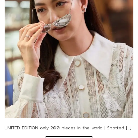
LIMITED EDITION only 200 pieces in the world | Spotted […]