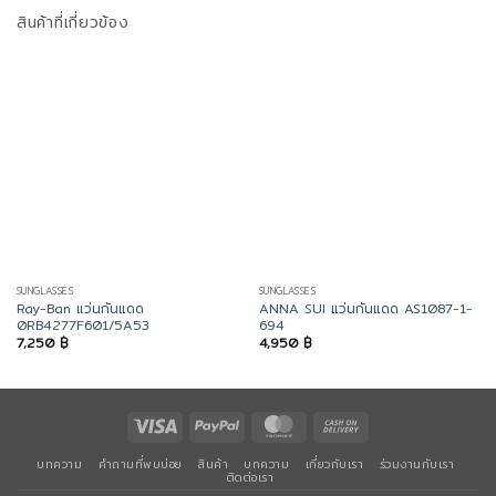
สินค้าที่เกี่ยวข้อง
SUNGLASSES
SUNGLASSES
Ray-Ban แว่นกันแดด
ANNA SUI แว่นกันแดด AS1087-1-
0RB4277F601/5A53
694
7,250
฿
4,950
฿
Visa
PayPal
MasterCard
Cash
On
บทความ
คำถามที่พบบ่อย
สินค้า
บทความ
เกี่ยวกับเรา
ร่วมงานกับเรา
Delivery
ติดต่อเรา