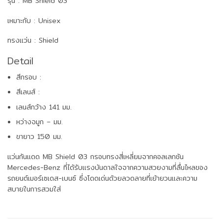
รุ่น : MB Shield 03
เหมาะกับ : Unisex
ทรงแว่น : Shield
Detail
สีกรอบ :
สีเลนส์ :
เลนส์กว้าง 141 มม.
หว่างจมูก – มม.
ขายาว 150 มม.
แว่นกันแดด MB Shield 03 กรอบทรงสี่เหลี่ยมจากคอลเลกชัน
Mercedes-Benz ที่ได้รับแรงบันดาลใจจากความสวยงามที่ลื่นไหลของ
รถยนต์เมอร์เซเดส-เบนซ์ ซึ่งโดดเด่นด้วยลวดลายที่เย้ายวนและความ
สบายในการสวมใส่