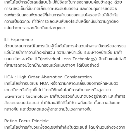
เทคโนโลยีการขัดเลนส์แบบใหม่ที่มีอิสระในการออกแบบค่อนข้างสูง ด้วย
การใช้หัวเข็มที่มีขนาดเล็กมากในระดับไมครอน และควบคุมการขัดด้วย
ซอฟแวร์บนคอมพิวเตอร์ที่ผ่านการคำนวนออกแบบโครงสร้างให้เข้ากับ
ความเป็นตัวคุณ ทำให้การผลิตเลนส์ของโรเด้นสต๊อกนั้นมีความถูกต้อง
แม่นยำตามรายละเอียดในแต่ละบุคคล
ILT Experience
ด้วยประสบการณ์ในการเป็นผู้เริ่มต้นในการคำนวนค่าพารามิเตอร์ของกรอบ
แว่นโดยนำค่าความโค้งหน้าแว่น ความเทหน้าแว่น ระยะห่างหน้าแว่น มาคำ
นวนหาโครงสร้าง ILT(Individual Lens Technology) จึงเป็นเทคโนโลยี
ที่สามารถตอบโจทย์กับกรอบแว่นแบบต่างๆ ได้เป็นอย่างดี
HOA : High Order Aberration Consideration
เทคโนโลยีการชดเชย HOA หรือความคลาดเคลื่อนของการหักเหบนตัว
เลนส์ในระดับที่สูงขึ้นไป โดยใช้เทคโนโลยีการคำนวนระดับสูงแบบ
wavefront technology มาคำนวนร่วมกับขนาดของรูม่านตา และทำการ
ขัดชดเชยบนตัวเลนส์ ทำให้เลนส์ที่ได้นั้นให้ภาพที่คมชัด ทั้งกลางวันและ
กลางคืน และช่วยลดแสงฟุ้งกระจายในเวลากลางคืน
Retina Focus Principle
เทคโนโลยีการคำนวนเพื่อชดเชยค่ากำลังในตัวเลนส์ โดยคำนวนอ้างอิงจาก