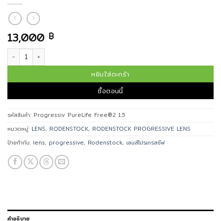
13,000
฿
จำนวน เลนส์โปรเกรสซีฟ Progressiv PureLife Free®2 1.5 ชิ้น
หยิบใส่ตะกร้า
ซื้อตอนนี้
รหัสสินค้า:
Progressiv PureLife Free®2 1.5
หมวดหมู่:
LENS
,
RODENSTOCK
,
RODENSTOCK PROGRESSIVE LENS
ป้ายกำกับ:
lens
,
progressive
,
Rodenstock
,
เลนส์โปรเกรสซีฟ
คำอธิบาย