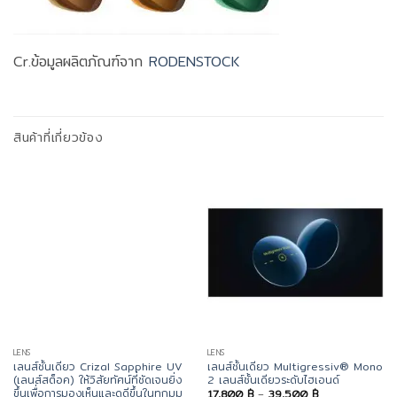
Cr.ข้อมูลผลิตภัณฑ์จาก
RODENSTOCK
สินค้าที่เกี่ยวข้อง
LENS
LENS
เลนส์ชั้นเดียว Crizal Sapphire UV
เลนส์ชั้นเดียว Multigressiv® Mono
(เลนส์สต็อค) ให้วิสัยทัศน์ที่ชัดเจนยิ่ง
2 เลนส์ชั้นเดียวระดับไฮเอนด์
ขึ้นเพื่อการมองเห็นและดูดีขึ้นในทุกมุม
Price
17,800
฿
–
39,500
฿