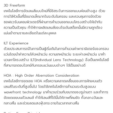
3D Freeform
เทคโนโลยีการขัดเลนส์แบบใหม่ที่มีอิสระในการออกแบบค่อนข้างสูง ด้วย
การใช้หัวเข็มที่มีขนาดเล็กมากในระดับไมครอน และควบคุมการขัดด้วย
ซอฟแวร์บนคอมพิวเตอร์ที่ผ่านการคำนวนออกแบบโครงสร้างให้เข้ากับ
ความเป็นตัวคุณ ทำให้การผลิตเลนส์ของโรเด้นสต๊อกนั้นมีความถูกต้อง
แม่นยำตามรายละเอียดในแต่ละบุคคล
ILT Experience
ด้วยประสบการณ์ในการเป็นผู้เริ่มต้นในการคำนวนค่าพารามิเตอร์ของกรอบ
แว่นโดยนำค่าความโค้งหน้าแว่น ความเทหน้าแว่น ระยะห่างหน้าแว่น มาคำ
นวนหาโครงสร้าง ILT(Individual Lens Technology) จึงเป็นเทคโนโลยี
ที่สามารถตอบโจทย์กับกรอบแว่นแบบต่างๆ ได้เป็นอย่างดี
HOA : High Order Aberration Consideration
เทคโนโลยีการชดเชย HOA หรือความคลาดเคลื่อนของการหักเหบนตัว
เลนส์ในระดับที่สูงขึ้นไป โดยใช้เทคโนโลยีการคำนวนระดับสูงแบบ
wavefront technology มาคำนวนร่วมกับขนาดของรูม่านตา และทำการ
ขัดชดเชยบนตัวเลนส์ ทำให้เลนส์ที่ได้นั้นให้ภาพที่คมชัด ทั้งกลางวันและ
กลางคืน และช่วยลดแสงฟุ้งกระจายในเวลากลางคืน