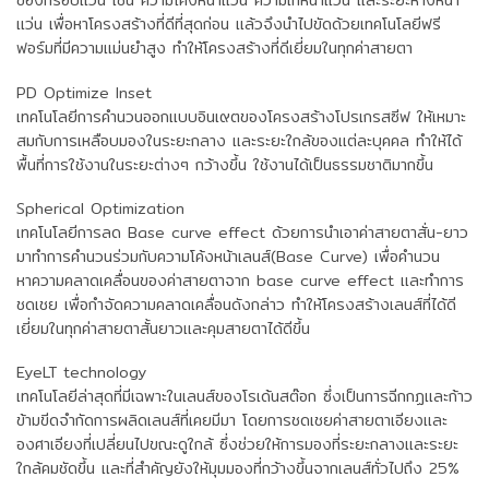
ของกรอบแว่น เช่น ความโค้งหน้าแว่น ความเทหน้าแว่น และระยะห่างหน้า
แว่น เพื่อหาโครงสร้างที่ดีที่สุดก่อน แล้วจึงนำไปขัดด้วยเทคโนโลยีฟรี
ฟอร์มที่มีความแม่นยำสูง ทำให้โครงสร้างที่ดีเยี่ยมในทุกค่าสายตา
PD Optimize Inset
เทคโนโลยีการคำนวนออกแบบอินเ๙ตของโครงสร้างโปรเกรสซีฟ ให้เหมาะ
สมกับการเหลือบมองในระยะกลาง และระยะใกล้ของแต่ละบุคคล ทำให้ได้
พื้นที่การใช้งานในระยะต่างๆ กว้างขึ้น ใช้งานได้เป็นธรรมชาติมากขึ้น
Spherical Optimization
เทคโนโลยีการลด Base curve effect ด้วยการนำเอาค่าสายตาสั่น-ยาว
มาทำการคำนวนร่วมกับความโค้งหน้าเลนส์(Base Curve) เพื่อคำนวน
หาความคลาดเคลื่อนของค่าสายตาจาก base curve effect และทำการ
ชดเชย เพื่อกำจัดความคลาดเคลื่อนดังกล่าว ทำให้โครงสร้างเลนส์ที่ได้ดี
เยี่ยมในทุกค่าสายตาสั้นยาวและคุมสายตาได้ดีขึ้น
EyeLT technology
เทคโนโลยีล่าสุดที่มีเฉพาะในเลนส์ของโรเด้นสต๊อก ซึ่งเป็นการฉีกกฏและก้าว
ข้ามขีดจำกัดการผลิดเลนส์ที่เคยมีมา โดยการชดเชยค่าสายตาเอียงและ
องศาเอียงที่เปลี่ยนไปขณะดูใกล้ ซึ่งช่วยให้การมองที่ระยะกลางและระยะ
ใกล้คมชัดขึ้น และที่สำคัญยังให้มุมมองที่กว้างขึ้นจากเลนส์ทั่วไปถึง 25%