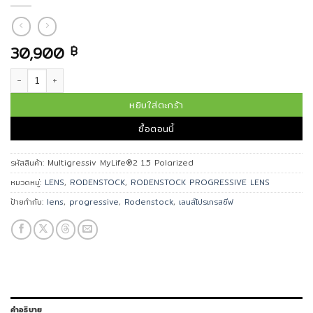
30,900
฿
จำนวน เลนส์โปรเกรสซีฟ Multigressiv MyLife®2 1.5 Polarized ชิ้น
หยิบใส่ตะกร้า
ซื้อตอนนี้
รหัสสินค้า:
Multigressiv MyLife®2 1.5 Polarized
หมวดหมู่:
LENS
,
RODENSTOCK
,
RODENSTOCK PROGRESSIVE LENS
ป้ายกำกับ:
lens
,
progressive
,
Rodenstock
,
เลนส์โปรเกรสซีฟ
คำอธิบาย