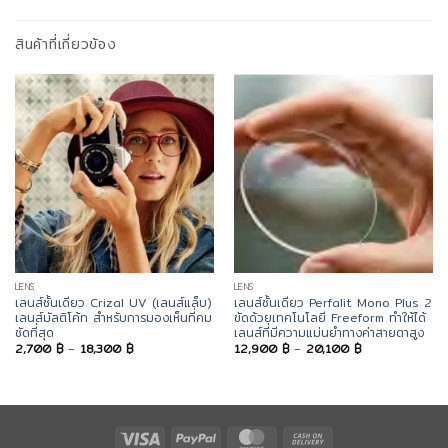
สินค้าที่เกี่ยวข้อง
LENS
LENS
เลนส์ชั้นเดียว Crizal UV (เลนส์แล็บ)
เลนส์ชั้นเดียว Perfalit Mono Plus 2
เลนส์มัลติโค้ท สำหรับการมองเห็นที่คม
ขัดด้วยเทคโนโลยี Freeform ทำให้ได้
ชัดที่สุด
เลนส์ที่มีความแม่นยำทางค่าสายตาสูง
Price
Price
2,700
฿
–
18,300
฿
12,900
฿
–
20,100
฿
range:
range:
2,700 ฿
12,900 ฿
through
through
18,300 ฿
20,100 ฿
Visa
PayPal
MasterCard
Cash