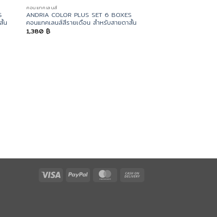
คอนแทคเลนส์
S
ANDRIA COLOR PLUS SET 6 BOXES
ั้น
คอนแทคเลนส์สีรายเดือน สำหรับสายตาสั้น
1,380
฿
Visa
PayPal
MasterCard
Cash
On
Delivery