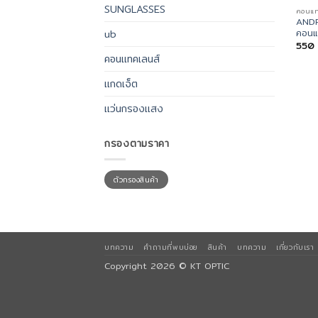
SUNGLASSES
คอนแท
ANDR
ub
คอนแท
550
คอนแทคเลนส์
แกดเจ็ต
แว่นกรองแสง
กรองตามราคา
ราคา
ราคา
ตัวกรองสินค้า
ต่ำ
สูงสุด
สุด
บทความ
คำถามที่พบบ่อย
สินค้า
บทความ
เกี่ยวกับเรา
Copyright 2026 ©
KT OPTIC