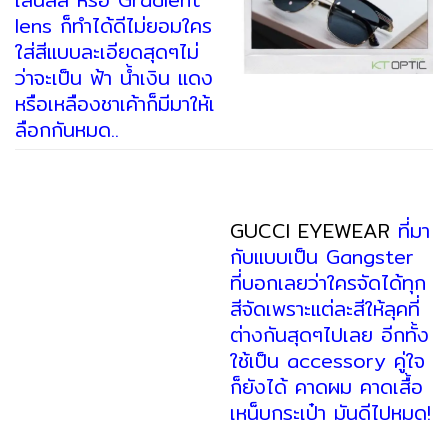
lens ก็ทำได้ดีไม่ยอมใคร
ใส่สีแบบละเอียดสุดๆไม่
ว่าจ
ะเป็น ฟ้า น้ำเงิน แดง
หรือเหลืองชาเค้าก็มีมาให้เ
ลือกกันหมด..
GUCCI EYEWEAR
ที่มา
กับแบบเป็น Gangster
ที่บอกเลยว่าใครจัดได้ทุก
สี
จัดเพราะแต่ละสีให้ลุคที่
ต่
างกันสุดๆไปเลย อีกทั้ง
ใช้เป็น accessory คู่ใจ
ก็ยังได้ คาดผม คาดเสื้อ
เหน็บกระเป๋า มันดีไปหมด!