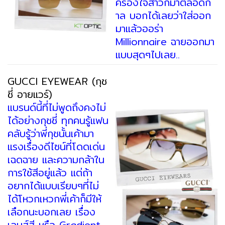
ครองใจสาวกมาตลอดก
าล บอกได้เลยว่าใส่ออก
มาแล้วออ
ร่า
Millionnaire ฉายออกมา
แบบสุดๆไปเลย..
GUCCI EYEWEAR (กุช
ชี่ อายแวร์)
แบรนด์นี้ที่ไม่พูดถึงคงไม่
ได้อย่างกุชชี่ ทุกคนรู้แฟน
คลับรู้ว่าพี่กุ
ชนั้นเค้ามา
แรงเรื่องดีไซน์
ที่โดดเด่น
เฉดฉาย และความกล้าใน
การใช้สีอยู่แ
ล้ว แต่ถ้า
อยากได้แบบเรียบๆที่ไ
ม่
ได้โหวกเหวกพี่เค้าก็มีให
เลือกนะบอกเลย เรื่อง
เลนส์สี หรือ Gradient