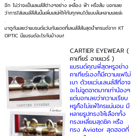
อีก ไม่ว่าจะเป็นเลนส์สีต่างๆอย่าง เหลือง ฟ้า หรือส้ม บอกเลย
ว่าการใส่เลนส์สีสันนั้นเพิ่มเสน่ห์ให้กับทุกคนได้แบบล้นหลามเลยล่ะ
.
มาดูกันเลยว่าแบรนด์แว่นกันแดดที่เลนส์สีสันสุดนำเทรนด์จาก KT
OPTIC มีแบรนด์อะไรกันบ้างนะ!
CARTIER EYEWEAR (
คาเทียร์ อายแวร์ )
แบรนด์คุณพี่สุดหรูอย่าง
คาเ
ทียร์เองก็มีความแฟไม่
เบา ด้วยแว่นเลนส์สีที่อาจ
จะไม่
ฉูดฉาดมากเท่าน้องๆ
แต่บอกเลยว่าความเรียบ
หรูคื
อไม่แพ้ใครแน่นอน มี
หลายรูปทรงให้เลือกทั้ง
ทร
งเหลี่ยมสุดชิค หรือ
ทรง Aviator สุดฮอตที่