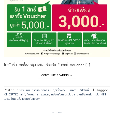
โปรโมชั่นแลกซื้อสุดคุ้ม MINI ซื้อแว่น รับสิทธิ์ Voucher […]
CONTINUE READING
→
Posted in
โปรโมชั่น
,
ข่าวและกิจกรรม
,
ทุกเรื่องแว่น
,
บทความ
,
โปรโมชั่น
|
Tagged
KT OPTIC
,
mini
,
Voucher แว่นตา
,
คูปองส่วนลดแว่นตา
,
แลกซื้อสุดคุ้ม
,
แว่น MINI
,
โปรโมชั่นเลนส์
,
โปรโมชั่นแว่นตา
บทความ