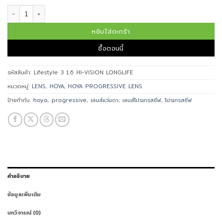
จำนวน เลนส์โปรเกรสซีฟ Lifestyle 3 1.6 HI-VISION LONGLIFE(VG) ชิ้น
หยิบใส่ตะกร้า
ซื้อตอนนี้
รหัสสินค้า:
Lifestyle 3 1.6 HI-VISION LONGLIFE
หมวดหมู่:
LENS
,
HOYA
,
HOYA PROGRESSIVE LENS
ป้ายกำกับ:
hoya
,
progressive
,
เลนส์แว่นตา
,
เลนส์โปรเกรสซีฟ
,
โปรเกรสซีฟ
คำอธิบาย
ข้อมูลเพิ่มเติม
บทวิจารณ์ (0)