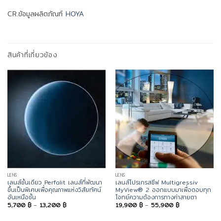
CR.ข้อมูลผลิตภัณฑ์
HOYA
สินค้าที่เกี่ยวข้อง
LENS
LENS
เลนส์ชั้นเดียว Perfalit เลนส์ที่พัฒนา
เลนส์โปรเกรสซีฟ Multigressiv
ขึ้นเป็นพิเศษเพื่อคุณภาพแห่งวิสัยทัศน์
MyView® 2 ออกแบบมาเพื่อตอบทุก
อันเหนือชั้น
โจทย์ความต้องการทางค่าสายตา
Price
Price
5,700
฿
–
13,200
฿
19,900
฿
–
55,900
฿
range:
range:
5,700 ฿
19,900 ฿
through
through