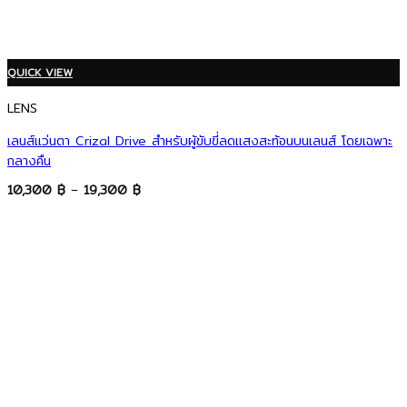
QUICK VIEW
LENS
เลนส์แว่นตา Crizal Drive สำหรับผู้ขับขี่ลดแสงสะท้อนบนเลนส์ โดยเฉพาะ
กลางคืน
Price
10,300
฿
–
19,300
฿
range:
10,300 ฿
through
19,300 ฿