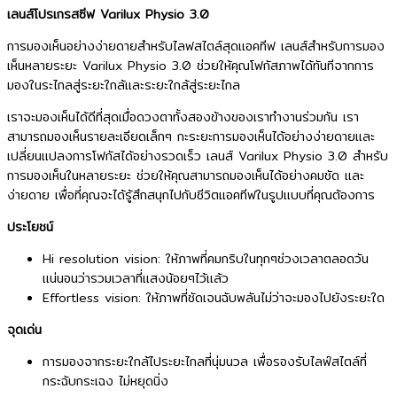
เลนส์โปรเกรสซีฟ Varilux Physio 3.0
การมองเห็นอย่างง่ายดายสำหรับไลฟสไตล์สุดแอคทีฟ เลนส์สำหรับการมอง
เห็นหลายระยะ Varilux Physio 3.0 ช่วยให้คุณโฟกัสภาพได้ทันทีจากการ
มองในระไกลสู่ระยะใกล้และระยะใกล้สู่ระยะไกล
เราจะมองเห็นได้ดีที่สุดเมื่อดวงตาทั้งสองข้างของเราทำงานร่วมกัน เรา
สามารถมองเห็นรายละเอียดเล็กๆ กะระยะการมองเห็นได้อย่างง่ายดายและ
เปลี่ยนแปลงการโฟกัสได้อย่างรวดเร็ว เลนส์ Varilux Physio 3.0 สำหรับ
การมองเห็นในหลายระยะ ช่วยให้คุณสามารถมองเห็นได้อย่างคมชัด และ
ง่ายดาย เพื่อที่คุณจะได้รู้สึกสนุกไปกับชีวิตแอคทีฟในรูปแบบที่คุณต้องการ
ประโยชน์
Hi resolution vision: ให้ภาพที่คมกริบในทุกๆช่วงเวลาตลอดวัน
แน่นอนว่ารวมเวลาที่แสงน้อยๆไว้แล้ว
Effortless vision: ให้ภาพที่ชัดเจนฉับพลันไม่ว่าจะมองไปยังระยะใด
จุดเด่น
การมองจากระยะใกล้ไประยะไกลที่นุ่มนวล เพื่อรองรับไลฟ์สไตล์ที่
กระฉับกระเฉง ไม่หยุดนิ่ง