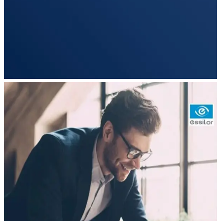
แว่นกันแดด
เลนส์
คอนแทคเลนส์
แกดเจ็ท
โปรโมชัน