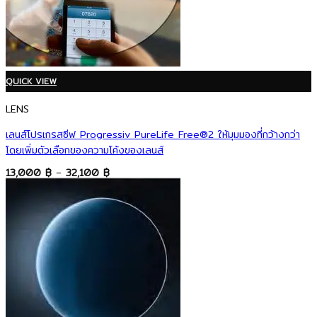
QUICK VIEW
LENS
เลนส์โปรเกรสซีฟ Progressiv PureLife Free®2 ให้มุมมองที่กว้างกว่า
โดยเพิ่มตัวเลือกของความโค้งของเลนส์
Price
13,000
฿
–
32,100
฿
range:
13,000 ฿
through
32,100 ฿