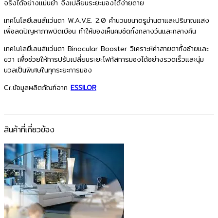
จริงได้อย่างแม่นยำ จึงเปลี่ยนระยะมองได้ง่ายดาย
เทคโนโลยีเลนส์แว่นตา W.A.V.E. 2.0 คำนวนขนาดรูม่านตาและปริมาณแสง
เพื่อลดปัญหาภาพบิดเบือน ทำให้มองเห็นคมชัดทั้งกลางวันและกลางคืน
เทคโนโลยีเลนส์แว่นตา Binocular Booster วิเคราะห์ค่าสายตาทั้งซ้ายและ
ขวา เพื่อช่วยให้การปรับเปลี่ยนระยะโฟกัสการมองได้อย่างรวดเร็วและนุ่ม
นวลเป็นพิเศษในทุกระยะการมอง
Cr.ข้อมูลผลิตภัณฑ์จาก
ESSILOR
สินค้าที่เกี่ยวข้อง