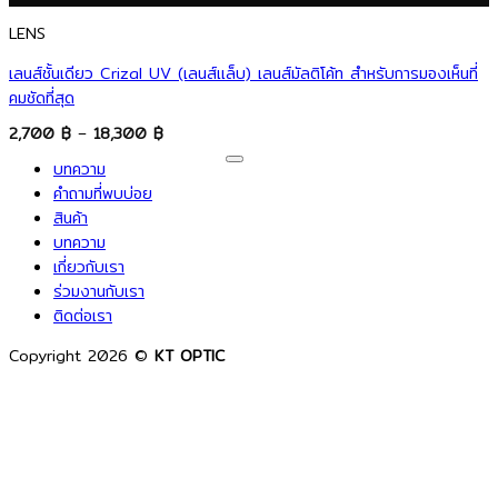
LENS
เลนส์ชั้นเดียว Crizal UV (เลนส์แล็บ) เลนส์มัลติโค้ท สำหรับการมองเห็นที่
คมชัดที่สุด
Price
2,700
฿
–
18,300
฿
range:
V
2,700 ฿
บทความ
P
through
คำถามที่พบบ่อย
18,300 ฿
M
สินค้า
C
บทความ
เกี่ยวกับเรา
D
ร่วมงานกับเรา
ติดต่อเรา
Copyright 2026 ©
KT OPTIC