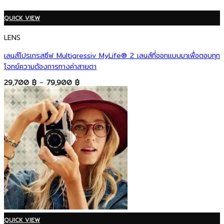
QUICK VIEW
LENS
เลนส์โปรเกรสซีฟ Multigressiv MyLife® 2 เลนส์ที่ออกแบบมาเพื่อตอบทุก
โจทย์ความต้องการทางค่าสายตา
Price
29,700
฿
–
79,900
฿
range:
29,700 ฿
through
79,900 ฿
QUICK VIEW