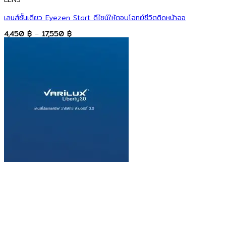
เลนส์ชั้นเดียว Eyezen Start ดีไซน์ให้ตอบโจทย์ชีวิตติดหน้าจอ
Price
4,450
฿
–
17,550
฿
range:
4,450 ฿
through
17,550 ฿