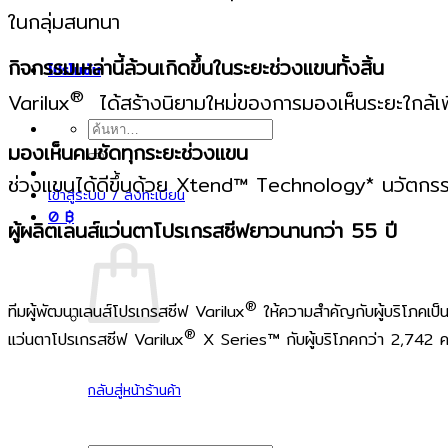
ในกลุ่มสนทนา
กิจกรรมเหล่านี้ล้วนเกิ
โปรโมชัน
®
Varilux
ได้สร้างนิยามใหม่ของการมองเห็นระยะใกล้เ
ค้นหา:
มองเห็นคมชั
ช่วงแขนได้ดีขึ้นด้วย Xtend™ Technology* นวัตกรรม
เข้าสู่ระบบ / ลงทะเบียน
0
฿
ผู้ผลิตเลนส์แว
®
ทีมผู้พัฒนาเลนส์โปรเกรสซีฟ Varilux
ให้ความสำคัญกับผู้บริโภคเป็
®
แว่นตาโปรเกรสซีฟ Varilux
X Series™ กับผู้บริโภคกว่า 2,742 คน 
กลับสู่หน้าร้านค้า