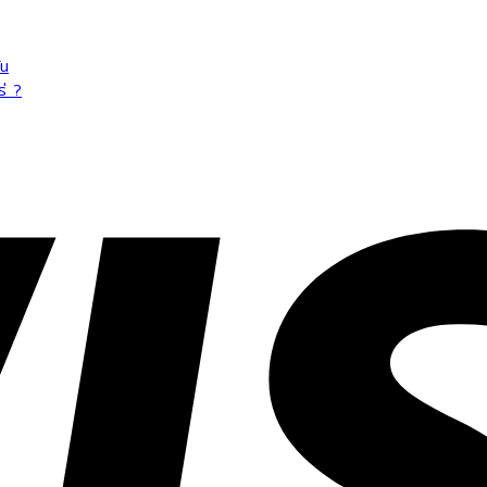
ัน
ร่ ?