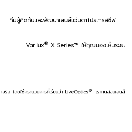
้น
ทีมผู้คิดค้นและพัฒนาเลนส์แว่นตาโปรเกรสซีฟ
®
แขน
Varilux
X Series™ ให้คุณมองเห็นระยะ
าวนานกว่า 55 ปี
®
ตาจริง โดยใช้กระบวนการที่เรียนว่า LiveOptics
เราทดสอบเลนส์