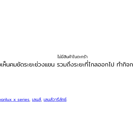
ไม่มีสินค้าในตะกร้า
เห็นคมชัดระยะช่วงแขน รวมถึงระยะที่ไกลออกไป ทำกิจกร
varilux x series
,
เลนส์
,
เลนส์วารีลักซ์
.