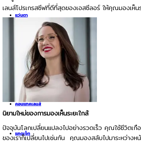
เลนส์โปรเกรสซีฟที่ดีที่สุดของเอสซีลอร์
ให้คุณมองเห็น
แว่นตา
แว่นกันแดด
เลนส์
คอนแทคเลนส์
นิยามใหม่ของการมองเห็นระยะใกล้
ปัจจุบันโลกเปลี่ยนแปลงไปอย่างรวดเร็ว คุณใช้ชีวิตเก
แกดเจ็ท
ของเราก็เปลี่ยนไปเช่นกัน คุณมองสลับไปมาระหว่างหน้า