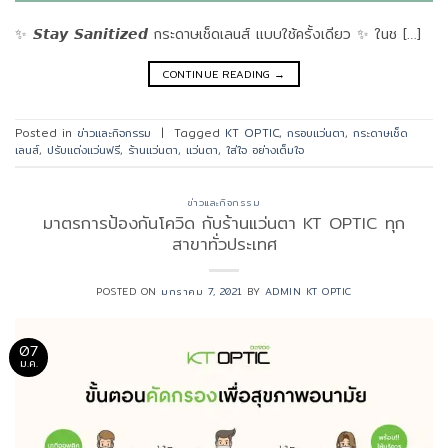
✨ 𝙎𝙩𝙖𝙮 𝙎𝙖𝙣𝙞𝙩𝙞𝙯𝙚𝙙 กระดาษเช็ดเลนส์ แบบใช้ครั้งเดียว ✨ ในช […]
CONTINUE READING
→
Posted in
ข่าวและกิจกรรม
|
Tagged
KT OPTIC
,
กรอบแว่นตา
,
กระดาษเช็ด
เลนส์
,
ปรับแต่งแว่นฟรี
,
ร้านแว่นตา
,
แว่นตา
,
ใส่ใจ อย่างเต็มใจ
ข่าวและกิจกรรม
มาตรการป้องกันโควิด กับร้านแว่นตา KT OPTIC ทุก
สาขาทั่วประเทศ
POSTED ON
มกราคม 7, 2021
BY
ADMIN KT OPTIC
07
ม.ค.