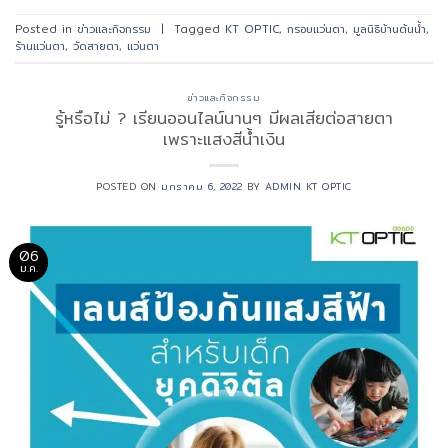
Posted in
ข่าวและกิจกรรม
|
Tagged
KT OPTIC
,
กรอบแว่นตา
,
มูลนิธิบ้านต้นน้ำ
,
ร้านแว่นตา
,
วัดสายตา
,
แว่นตา
ข่าวและกิจกรรม
รู้หรือไม่ ? เรียนออนไลน์นานๆ มีผลเสียต่อสายตา
เพราะแสงสีน้ำเงิน
POSTED ON
มกราคม 6, 2022
BY
ADMIN KT OPTIC
06
ม.ค.