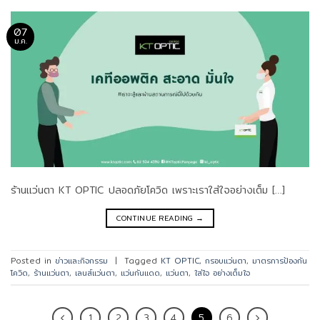
07
ม.ค.
ร้านแว่นตา KT OPTIC ปลอดภัยโควิด เพราะเราใส่ใจอย่างเต็ม […]
CONTINUE READING
→
Posted in
ข่าวและกิจกรรม
|
Tagged
KT OPTIC
,
กรอบแว่นตา
,
มาตรการป้องกัน
โควิด
,
ร้านแว่นตา
,
เลนส์แว่นตา
,
แว่นกันแดด
,
แว่นตา
,
ใส่ใจ อย่างเต็มใจ
1
2
3
4
5
6