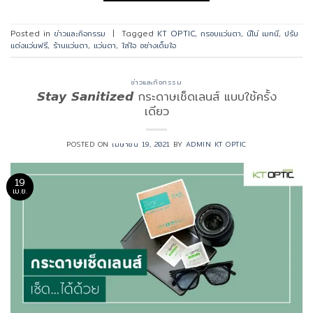
Posted in
ข่าวและกิจกรรม
|
Tagged
KT OPTIC
,
กรอบแว่นตา
,
นีโน่ เมทนี
,
ปรับ
แต่งแว่นฟรี
,
ร้านแว่นตา
,
แว่นตา
,
ใส่ใจ อย่างเต็มใจ
ข่าวและกิจกรรม
𝙎𝙩𝙖𝙮 𝙎𝙖𝙣𝙞𝙩𝙞𝙯𝙚𝙙 กระดาษเช็ดเลนส์ แบบใช้ครั้ง
เดียว
POSTED ON
เมษายน 19, 2021
BY
ADMIN KT OPTIC
19
เม.ย.