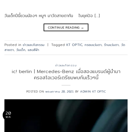
วันเด็กปีนี้ชวนน้องๆ หนูๆ มาวัดสายตากัน ในยุคปัจ […]
CONTINUE READING
→
Posted in
ข่าวและกิจกรรม
|
Tagged
KT OPTIC
,
กรอบแว่นตา
,
ร้านแว่นตา
,
วัด
สายตา
,
วันเด็ก
,
แสงสีฟ้า
ข่าวและกิจกรรม
ic! berlin | Mercedes-Benz เมื่อสองแบรนด์ผู้นำมา
ครอสโอเวอร์เตรียมพบกันเร็วๆนี้
POSTED ON
พฤษภาคม 20, 2021
BY
ADMIN KT OPTIC
20
พ.ค.