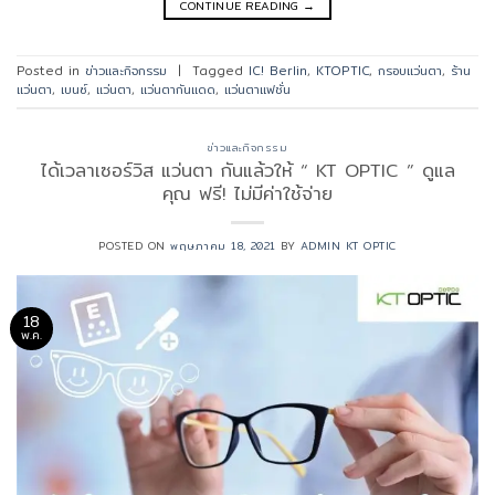
CONTINUE READING
→
Posted in
ข่าวและกิจกรรม
|
Tagged
IC! Berlin
,
KTOPTIC
,
กรอบแว่นตา
,
ร้าน
แว่นตา
,
เบนซ์
,
แว่นตา
,
แว่นตากันแดด
,
แว่นตาแฟชั่น
ข่าวและกิจกรรม
ได้เวลาเซอร์วิส แว่นตา กันแล้วให้ “ KT OPTIC ” ดูแล
คุณ ฟรี! ไม่มีค่าใช้จ่าย
POSTED ON
พฤษภาคม 18, 2021
BY
ADMIN KT OPTIC
18
พ.ค.