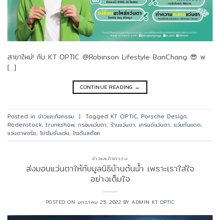
สาขาใหม่! กับ KT OPTIC @Robinson Lifestyle BanChang 😎 พ
[…]
CONTINUE READING
→
Posted in
ข่าวและกิจกรรม
|
Tagged
KT OPTIC
,
Porsche Design
,
Rodenstock
,
trunkshow
,
กรอบแว่นตา
,
ร้านแว่นตา
,
เทรนด์แว่นตา
,
แว่นกันแดด
,
แว่นตาพอร์ช
,
โปรโมชั่นแว่น
,
โรเด้นสต๊อค
ข่าวและกิจกรรม
ส่งมอบแว่นตาให้กับมูลนิธิบ้านต้นน้ำ เพราะเราใส่ใจ
อย่างเต็มใจ
POSTED ON
มกราคม 25, 2022
BY
ADMIN KT OPTIC