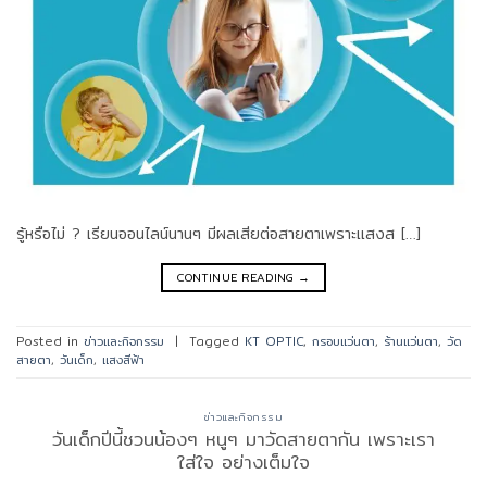
รู้หรือไม่ ? เรียนออนไลน์นานๆ มีผลเสียต่อสายตาเพราะแสงส […]
CONTINUE READING
→
Posted in
ข่าวและกิจกรรม
|
Tagged
KT OPTIC
,
กรอบแว่นตา
,
ร้านแว่นตา
,
วัด
สายตา
,
วันเด็ก
,
แสงสีฟ้า
ข่าวและกิจกรรม
วันเด็กปีนี้ชวนน้องๆ หนูๆ มาวัดสายตากัน เพราะเรา
ใส่ใจ อย่างเต็มใจ