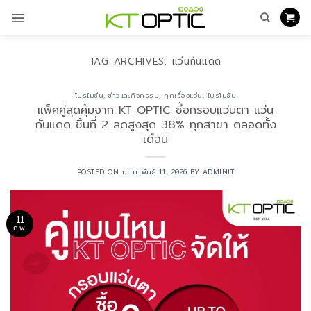
ข้าม
ไป
ยัง
เนื้อหา
TAG ARCHIVES:
แว่นกันแดด
โปรโมชั่น
,
ข่าวและกิจกรรม
,
ทุกเรื่องแว่น
,
โปรโมชั่น
แพ็คคู่สุดคุ้มจาก KT OPTIC ซื้อกรอบแว่นตา แว่น
กันแดด ชิ้นที่ 2 ลดสูงสุด 38% ทุกสาขา ตลอดทั้ง
เดือน
POSTED ON
กุมภาพันธ์ 11, 2026
BY
ADMINIT
11
ก.พ.