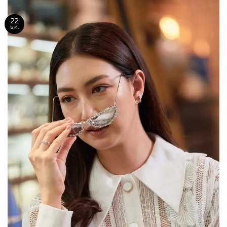
22
ธ.ค.