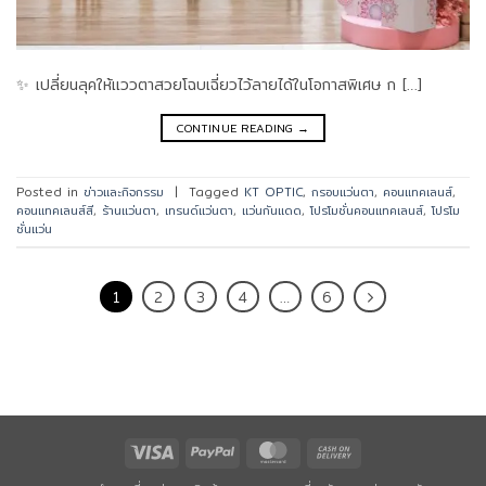
✨ เปลี่ยนลุคให้แววตาสวยโฉบเฉี่ยวไว้ลายได้ในโอกาสพิเศษ ก […]
CONTINUE READING
→
Posted in
ข่าวและกิจกรรม
|
Tagged
KT OPTIC
,
กรอบแว่นตา
,
คอนแทคเลนส์
,
คอนแทคเลนส์สี
,
ร้านแว่นตา
,
เทรนด์แว่นตา
,
แว่นกันแดด
,
โปรโมชั่นคอนแทคเลนส์
,
โปรโม
ชั่นแว่น
1
2
3
4
…
6
Visa
PayPal
MasterCard
Cash
On