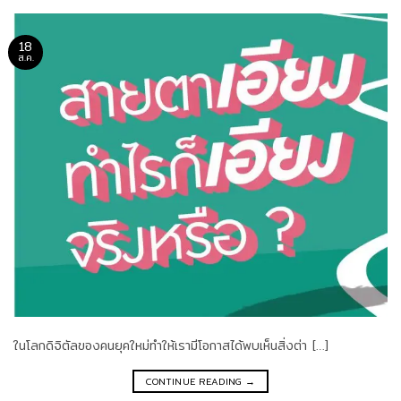
18
ส.ค.
ในโลกดิจิตัลของคนยุคใหม่ทำให้เรามีโอกาสได้พบเห็นสิ่งต่า […]
CONTINUE READING
→