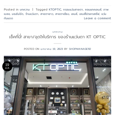
Posted in
บทความ
|
Tagged
KTOPTIC
,
กรอบแว่นสายตา
,
คอนแทคเลนส์
,
ภาพ
เบลอ
,
มองไม่ชัด
,
ร้านแว่นตา
,
สายตายาว
,
สายตาเอียง
,
เลนส์
,
เลนส์โปรเกรสซีฟ
,
แว่น
กันแดด
Leave a comment
บทความ
เช็คที่นี่! สาขา/จุดให้บริการ ของร้านแว่นตา KT OPTIC
POSTED ON
มกราคม 19, 2023
BY
SHOPMANAGER2
19
ม.ค.