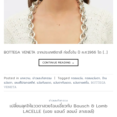
BOTTEGA VENETA จากประเทศอิตาลี ก่อตั้งใน ปี ค.ศ.1966 โด […]
CONTINUE READING
→
Posted in
บทความ
,
ข่าวและกิจกรรม
|
Tagged
กรอบเเว่น
,
กรอบแว่นตา
,
ร้าน
แว่นตา
,
เลนส์โปรเกรสซีฟ
,
แว่นกันแดด
,
แว่นตากันแดด
,
แว่นตาแฟชั่น
,
𝙱𝙾𝚃𝚃𝙴𝙶𝙰
𝚅𝙴𝙽𝙴𝚃𝙰
ข่าวและกิจกรรม
เปลี่ยนลุคให้แววตาสวยโฉบเฉี่ยวกับ Bausch & Lomb
LACELLE (บอช แอนด์ ลอมบ์ ลาเซลล์)