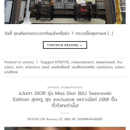
วันนี้! คุณอัพเกรดดวงตากันแล้วหรือยัง ? ตรวจเช็คสุขภาพส […]
CONTINUE READING
→
Posted in
บทความ
|
Tagged
KTOPTIC
,
กรอบแว่นสายตา
,
คอนแทคเลนส์
,
ร้าน
แว่นตา
,
สาขา
,
สายตายาว
,
เลนส์
,
เลนส์เปลี่ยนสี
,
เลนส์โปรเกรสซีฟ
,
แว่นกันแดด
,
แว่นตา
,
แว่นสีสวย
บทความ
,
ข่าวและกิจกรรม
แว่นตา DIOR รุ่น Miss Dior B1U Swarovski
Edition สุดหรู สุด exclusive เพราะมีแค่ 200 ชิ้น
ทั่วโลกเท่านั้น!
POSTED ON
ธันวาคม 22, 2022
BY
SHOPMANAGER2