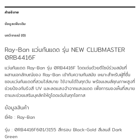
คำอธิบาย
ข้อมูลเพิ่มเติม
บทวิจารณ์ (0)
Ray-Ban แว่นกันแดด รุ่น NEW CLUBMASTER
0RB4416F
แว่นกันแดด Ray-Ban รุ่น 0RB4416F โดดเด่นด้วยดีไซน์ร่วมสมัยที่
ผสานเอกลักษณ์ของ Ray-Ban เข้ากับความทันสมัย เหมาะสำหรับผู้ที่ชื่น
ชอบแว่นกันแดดที่สวมใส่สบาย ใช้งานได้ในทุกวัน พร้อมเลนส์คุณภาพสูงที่
ช่วยป้องกันรังสี UV และลดแสงจ้าจากแสงแดด เพื่อการมองเห็นที่สบาย
ตาและช่วยเสริมบุคลิกให้ดูโดดเด่นในทุกโอกาส
ข้อมูลสินค้า
ยี่ห้อ : Ray-Ban
รุ่น : 0RB4416F601/3155 สีกรอบ Black-Gold สีเลนส์ Dark
Green