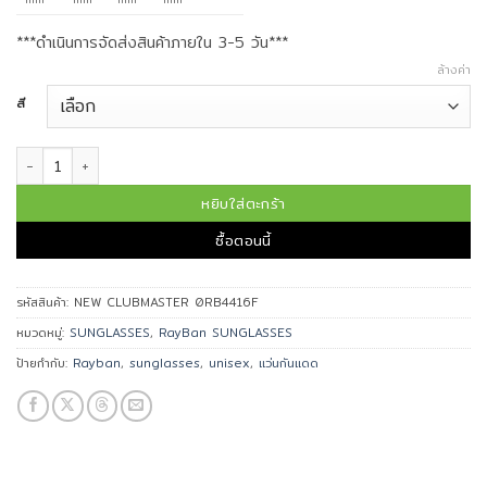
***ดำเนินการจัดส่งสินค้าภายใน 3-5 วัน***
ล้างค่า
สี
จำนวน Ray-Ban แว่นกันแดด รุ่น NEW CLUBMASTER 0RB4416F ชิ้น
หยิบใส่ตะกร้า
ซื้อตอนนี้
รหัสสินค้า:
NEW CLUBMASTER 0RB4416F
หมวดหมู่:
SUNGLASSES
,
RayBan SUNGLASSES
ป้ายกำกับ:
Rayban
,
sunglasses
,
unisex
,
แว่นกันแดด