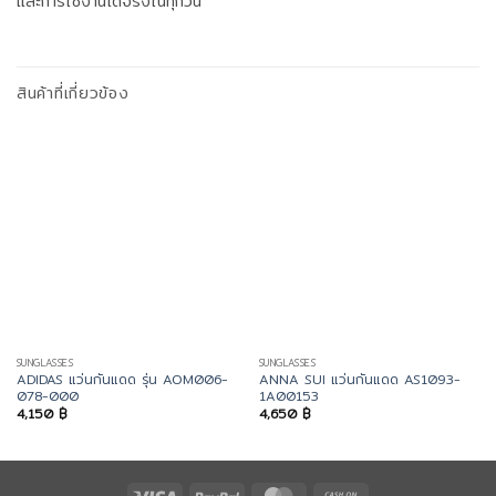
และการใช้งานได้จริงในทุกวัน
สินค้าที่เกี่ยวข้อง
SUNGLASSES
SUNGLASSES
ADIDAS แว่นกันแดด รุ่น AOM006-
ANNA SUI แว่นกันแดด AS1093-
078-000
1A00153
4,150
฿
4,650
฿
Visa
PayPal
MasterCard
Cash