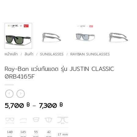
หน้าหลัก
/
สินค้า
/
SUNGLASSES
/
RAYBAN SUNGLASSES
Ray-Ban แว่นกันแดด รุ่น JUSTIN CLASSIC
0RB4165F
Price
5,700
–
7,300
฿
฿
range:
5,700 ฿
through
7,300 ฿
140
145
55
42
17 mm
mm
mm
mm
mm