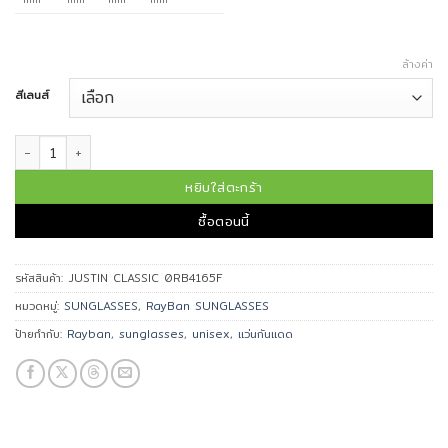
ล้างค่า
สีเลนส์
จำนวน Ray-Ban แว่นกันแดด รุ่น JUSTIN CLASSIC 0RB4165F ชิ้น
หยิบใส่ตะกร้า
ซื้อตอนนี้
รหัสสินค้า:
JUSTIN CLASSIC 0RB4165F
หมวดหมู่:
SUNGLASSES
,
RayBan SUNGLASSES
ป้ายกำกับ:
Rayban
,
sunglasses
,
unisex
,
แว่นกันแดด