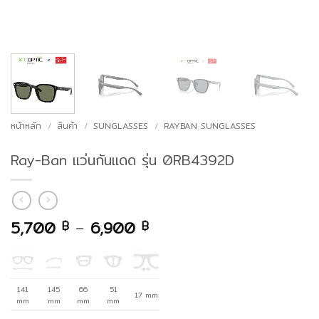
หน้าหลัก
/
สินค้า
/
SUNGLASSES
/
RAYBAN SUNGLASSES
Ray-Ban แว่นกันแดด รุ่น 0RB4392D
Price
5,700
–
6,900
฿
฿
range:
5,700 ฿
through
6,900 ฿
141
145
66
51
17 mm
mm
mm
mm
mm