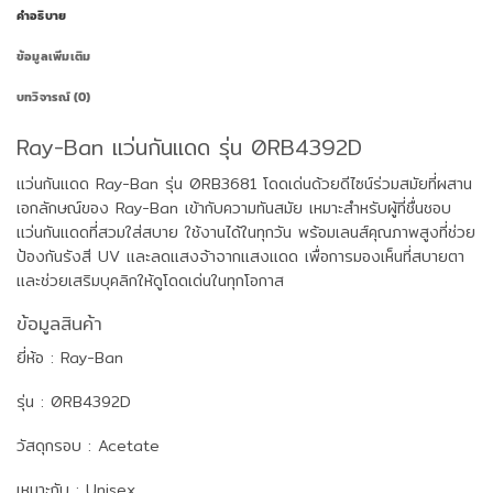
คำอธิบาย
ข้อมูลเพิ่มเติม
บทวิจารณ์ (0)
Ray-Ban แว่นกันแดด รุ่น 0RB4392D
แว่นกันแดด Ray-Ban รุ่น 0RB3681 โดดเด่นด้วยดีไซน์ร่วมสมัยที่ผสาน
เอกลักษณ์ของ Ray-Ban เข้ากับความทันสมัย เหมาะสำหรับผู้ที่ชื่นชอบ
แว่นกันแดดที่สวมใส่สบาย ใช้งานได้ในทุกวัน พร้อมเลนส์คุณภาพสูงที่ช่วย
ป้องกันรังสี UV และลดแสงจ้าจากแสงแดด เพื่อการมองเห็นที่สบายตา
และช่วยเสริมบุคลิกให้ดูโดดเด่นในทุกโอกาส
ข้อมูลสินค้า
ยี่ห้อ : Ray-Ban
รุ่น : 0RB4392D
วัสดุกรอบ : Acetate
เหมาะกับ : Unisex