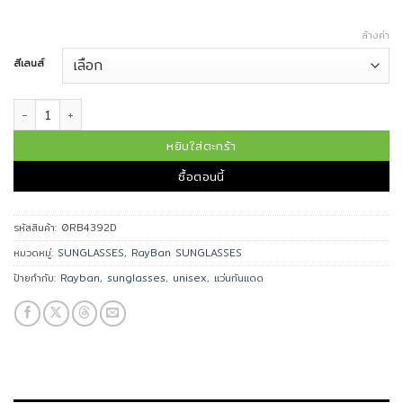
ล้างค่า
สีเลนส์
จำนวน Ray-Ban แว่นกันแดด รุ่น 0RB4392D ชิ้น
หยิบใส่ตะกร้า
ซื้อตอนนี้
รหัสสินค้า:
0RB4392D
หมวดหมู่:
SUNGLASSES
,
RayBan SUNGLASSES
ป้ายกำกับ:
Rayban
,
sunglasses
,
unisex
,
แว่นกันแดด