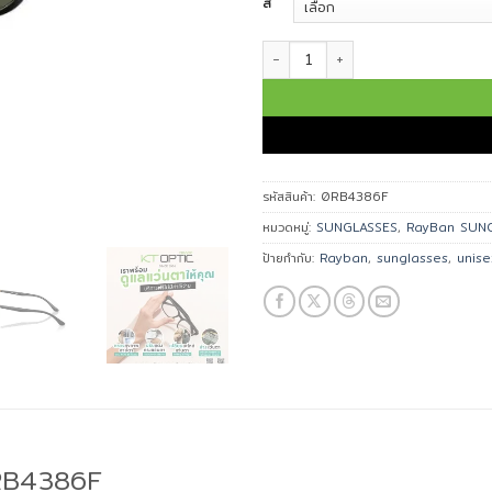
สี
จำนวน Ray-Ban แว่นกันแดด รุ่น 0R
รหัสสินค้า:
0RB4386F
หมวดหมู่:
SUNGLASSES
,
RayBan SUN
ป้ายกำกับ:
Rayban
,
sunglasses
,
unise
0RB4386F