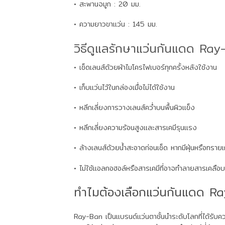
• สะพานจมูก : 20 มม.
• ความยาวขาแว่น : 145 มม.
วิธีดูแลรักษาแว่นกันแดด Ra
• เช็ดเลนส์ด้วยผ้าไมโครไฟเบอร์ทุกครั้งหลังใช้งาน
• เก็บแว่นไว้ในกล่องเมื่อไม่ได้ใช้งาน
• หลีกเลี่ยงการวางเลนส์คว่ำบนพื้นผิวแข็ง
• หลีกเลี่ยงความร้อนสูงและสารเคมีรุนแรง
• ล้างเลนส์ด้วยน้ำสะอาดก่อนเช็ด หากมีฝุ่นหรือทรายเ
• ไม่ใช้แอลกอฮอล์หรือสารเคมีที่อาจทำลายสารเคลือบ
ทำไมต้องเลือกแว่นกันแดด R
Ray-Ban เป็นแบรนด์แว่นตาชั้นนำระดับโลกที่ได้รั