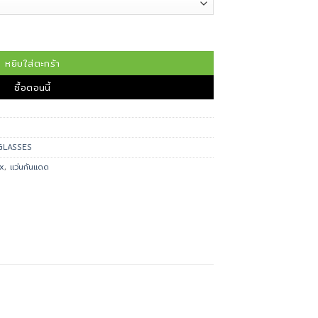
B4386F ชิ้น
หยิบใส่ตะกร้า
ซื้อตอนนี้
GLASSES
x
,
แว่นกันแดด