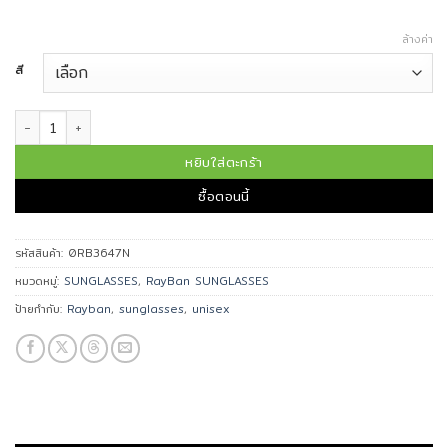
ล้างค่า
สี
จำนวน Ray-Ban แว่นกันแดด รุ่น 0RB3647N ชิ้น
หยิบใส่ตะกร้า
ซื้อตอนนี้
รหัสสินค้า:
0RB3647N
หมวดหมู่:
SUNGLASSES
,
RayBan SUNGLASSES
ป้ายกำกับ:
Rayban
,
sunglasses
,
unisex