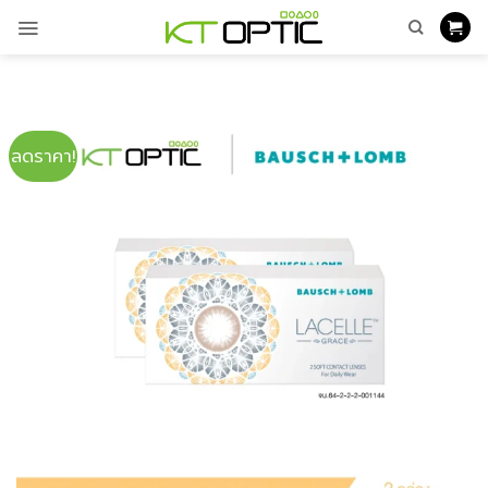
ข้าม
ไป
ยัง
เนื้อหา
ลดราคา!