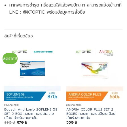
หากพบการชำรุด หรือสวมใส่แล้วพบปัญหา สามารถแจ้งเข้ามาที่
LINE : @KTOPTIC พร้อมข้อมูลการสั่งซื้อ
สินค้าที่เกี่ยวข้อง
ลดราคา!
คอนแทคเลนส์
คอนแทคเลนส์
Bausch And Lomb SOFLENS 59
ANDRIA COLOR PLUS SET 2
SET 2 BOX คอนแทคเลนส์ใสราย
BOXES คอนแทคเลนส์สีรายเดือน
เดือน สำหรับสายตาสั้น
สำหรับสายตาสั้น
Original
Current
990
฿
870
฿
550
฿
price
price