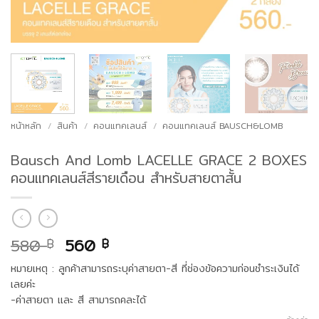
หน้าหลัก
/
สินค้า
/
คอนแทคเลนส์
/
คอนแทคเลนส์ BAUSCH&LOMB
Bausch And Lomb LACELLE GRACE 2 BOXES
คอนแทคเลนส์สีรายเดือน สำหรับสายตาสั้น
Original
Current
580
560
฿
฿
price
price
หมายเหตุ : ลูกค้าสามารถระบุค่าสายตา-สี ที่ช่องข้อความก่อนชำระเงินได้
was:
is:
เลยค่ะ
580 ฿.
560 ฿.
-ค่าสายตา และ สี สามารถคละได้