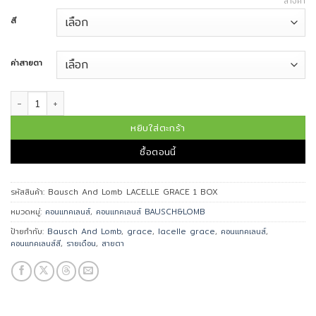
ล้างค่า
สี
ค่าสายตา
จำนวน Bausch And Lomb LACELLE GRACE 2 BOXES คอนแทคเลนส์สีรายเดือน
หยิบใส่ตะกร้า
ซื้อตอนนี้
รหัสสินค้า:
Bausch And Lomb LACELLE GRACE 1 BOX
หมวดหมู่:
คอนแทคเลนส์
,
คอนแทคเลนส์ BAUSCH&LOMB
ป้ายกำกับ:
Bausch And Lomb
,
grace
,
lacelle grace
,
คอนแทคเลนส์
,
คอนแทคเลนส์สี
,
รายเดือน
,
สายตา