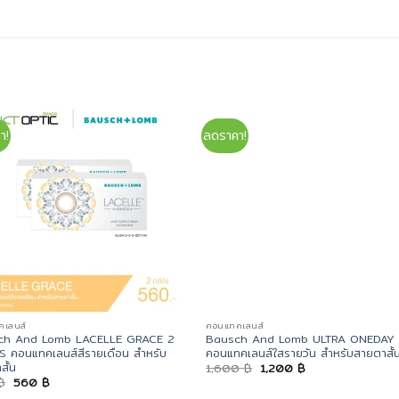
า!
ลดราคา!
คเลนส์
คอนแทคเลนส์
ch And Lomb LACELLE GRACE 2
Bausch And Lomb ULTRA ONEDAY
 คอนแทคเลนส์สีรายเดือน สำหรับ
คอนแทคเลนส์ใสรายวัน สำหรับสายตาสั้
สั้น
Original
Current
1,600
฿
1,200
฿
price
price
Original
Current
฿
560
฿
was:
is:
price
price