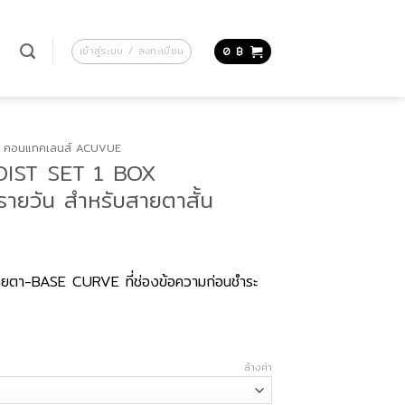
น
เข้าสู่ระบบ / ลงทะเบียน
0
฿
คอนแทคเลนส์ ACUVUE
IST SET 1 BOX
ายวัน สำหรับสายตาสั้น
nt
ายตา-BASE CURVE ที่ช่องข้อความก่อนชำระ
.
ล้างค่า