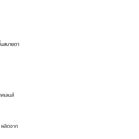
ื่นสบายตา
ทคเลนส์
ผลิตจาก