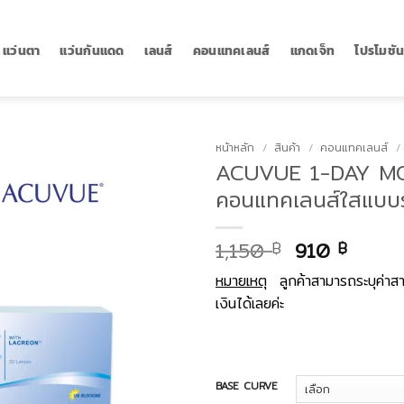
แว่นตา
แว่นกันแดด
เลนส์
คอนแทคเลนส์
แกดเจ็ท
โปรโมชั
หน้าหลัก
/
สินค้า
/
คอนแทคเลนส์
/
ACUVUE 1-DAY MO
คอนแทคเลนส์ใสแบบร
Original
Curre
1,150
910
฿
฿
price
price
หมายเหตุ
ลูกค้าสามารถระบุค่าส
was:
is:
1,150 ฿.
910 ฿
เงินได้เลยค่ะ
BASE CURVE