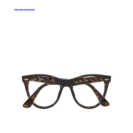
แว่นกันแดด
เลนส์
คอนแทคเลนส์
แกดเจ็ท
โปรโมชัน