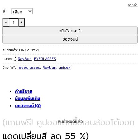
ล้างค่า
สี
จำนวน RAYBAN กรอบแว่นตา รุ่น 0RX2185VF ชิ้น
หยิบใส่ตะกร้า
ซื้อตอนนี้
รหัสสินค้า:
0RX2185VF
หมวดหมู่:
RayBan
,
EYEGLASSES
ป้ายกำกับ:
eyeglasses
,
Rayban
,
unisex
คำอธิบาย
ข้อมูลเพิ่มเติม
บทวิจารณ์ (0)
(แถมฟรี! คูปองแลกซื้อเลนส์ออโต้ออก
สินค้าหมดแล้ว
แดดเปลี่ยนสี ลด 55 %)