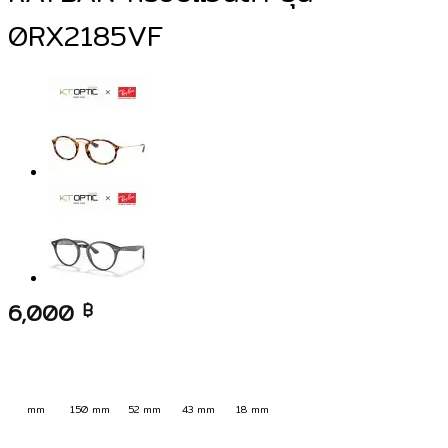
0RX2185VF
6,000
฿
mm
150 mm
52 mm
43 mm
18 mm