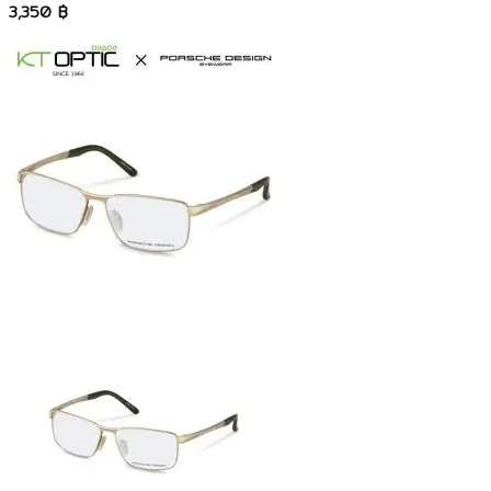
3,350
฿